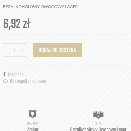
BEZALKOHOLOWY OWOCOWY LAGER
6,92
zł
-
+
DODAJ DO KOSZYKA
Facebook
Udostepnij znajomemu
BROWAR
STYL
Amber
Bezalkoholowy Owocowy Lager