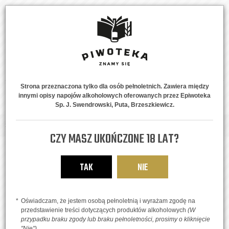
Strona przeznaczona tylko dla osób pełnoletnich. Zawiera między
innymi opisy napojów alkoholowych oferowanych przez Epiwoteka
MENU
0
Sp. J. Swendrowski, Puta, Brzeszkiewicz.
Strona główna
Piwne Style
Owocowe
Zanzi
CZY MASZ UKOŃCZONE 18 LAT?
TAK
NIE
Oświadczam, że jestem osobą pełnoletnią i wyrażam zgodę na
przedstawienie treści dotyczących produktów alkoholowych
(W
przypadku braku zgody lub braku pełnoletności, prosimy o kliknięcie
"Nie")