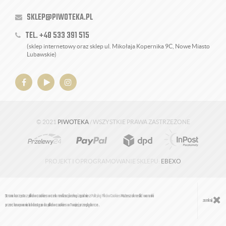
SKLEP@PIWOTEKA.PL
TEL. +48 533 391 515
(sklep internetowy oraz sklep ul. Mikołaja Kopernika 9C, Nowe Miasto
Lubawskie)
© 2021
PIWOTEKA
/ WSZYSTKIE PRAWA ZASTRZEŻONE
PROJEKT I OPROGRAMOWANIE SKLEPU:
EBEXO
Strona korzysta z plików cookies w celu realizacji usług i zgodnie z
Polityką Plików Cookies
Możesz określić warunki
zamknij
przechowywania lub dostępu do plików cookies w Twojej przeglądarce.