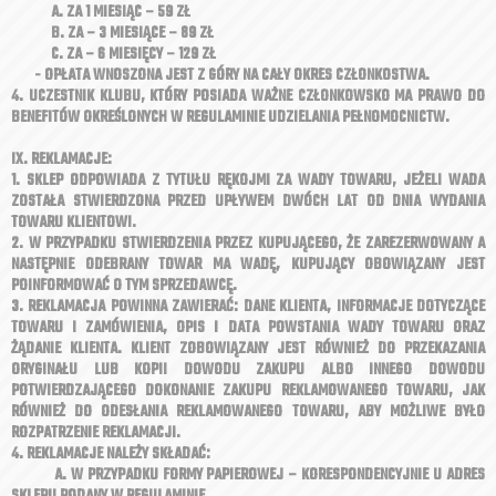
A. ZA 1 MIESIĄC – 59 ZŁ
B. ZA – 3 MIESIĄCE – 89 ZŁ
C. ZA – 6 MIESIĘCY – 129 ZŁ
- OPŁATA WNOSZONA JEST Z GÓRY NA CAŁY OKRES CZŁONKOSTWA.
4. UCZESTNIK KLUBU, KTÓRY POSIADA WAŻNE CZŁONKOWSKO MA PRAWO DO
BENEFITÓW OKREŚLONYCH W REGULAMINIE UDZIELANIA PEŁNOMOCNICTW.
IX. REKLAMACJE:
1. SKLEP ODPOWIADA Z TYTUŁU RĘKOJMI ZA WADY TOWARU, JEŻELI WADA
ZOSTAŁA STWIERDZONA PRZED UPŁYWEM DWÓCH LAT OD DNIA WYDANIA
TOWARU KLIENTOWI.
2. W PRZYPADKU STWIERDZENIA PRZEZ KUPUJĄCEGO, ŻE ZAREZERWOWANY A
NASTĘPNIE ODEBRANY TOWAR MA WADĘ, KUPUJĄCY OBOWIĄZANY JEST
POINFORMOWAĆ O TYM SPRZEDAWCĘ.
3. REKLAMACJA POWINNA ZAWIERAĆ: DANE KLIENTA, INFORMACJE DOTYCZĄCE
TOWARU I ZAMÓWIENIA, OPIS I DATA POWSTANIA WADY TOWARU ORAZ
ŻĄDANIE KLIENTA. KLIENT ZOBOWIĄZANY JEST RÓWNIEŻ DO PRZEKAZANIA
ORYGINAŁU LUB KOPII DOWODU ZAKUPU ALBO INNEGO DOWODU
POTWIERDZAJĄCEGO DOKONANIE ZAKUPU REKLAMOWANEGO TOWARU, JAK
RÓWNIEŻ DO ODESŁANIA REKLAMOWANEGO TOWARU, ABY MOŻLIWE BYŁO
ROZPATRZENIE REKLAMACJI.
4. REKLAMACJE NALEŻY SKŁADAĆ:
A. W PRZYPADKU FORMY PAPIEROWEJ – KORESPONDENCYJNIE U ADRES