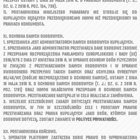
PRZEPISY USTAWY Z DNIA 30 MAJA 2014 R. O PRAWACH KONSUMENTA (T. J.:
DZ. U. Z 2019 R. POZ. 134, 730).
11. POSTANOWIENIA NINIEJSZEGO PARAGRAFU NIE STOSUJE SIĘ DO
KUPUJĄCYCH BĘDĄCYCH PRZEDSIĘBIORCAMI INNYMI NIŻ PRZEDSIĘBIORCY NA
PRAWACH KONSUMENTA.
XI. OCHRONA DANYCH OSOBOWYCH.
1. SPRZEDAWCA JEST ADMINISTRATOREM DANYCH OSOBOWYCH KUPUJĄCYCH.
2. SPRZEDAWCA JAKO ADMINISTRATOR PRZETWARZA DANE OSOBOWE ZGODNIE
Z PRZEPISAMI ROZPORZĄDZENIA PARLAMENTU EUROPEJSKIEGO I RADY (UE)
2016/679 Z DNIA 27 KWIETNIA 2016 R. W SPRAWIE OCHRONY OSÓB FIZYCZNYCH
W ZWIĄZKU Z PRZETWARZANIEM DANYCH OSOBOWYCH I W SPRAWIE
SWOBODNEGO PRZEPŁYWU TAKICH DANYCH ORAZ UCHYLENIA DYREKTYWY
95/46/WE (OGÓLNE ROZPORZĄDZENIE O OCHRONIE DANYCH), USTAWY Z DNIA
10 MAJA 2018 R. O OCHRONIE DANYCH OSOBOWYCH (T. J.: DZ. U. Z 2019 R.
POZ. 1781) ORAZ INNYMI WŁAŚCIWYMI PRZEPISAMI O OCHRONIE DANYCH
OSOBOWYCH. PRZETWARZANIE NASTĘPUJE W CELU REALIZACJI ZAMÓWIENIA.
3. WSZELKIE SZCZEGÓŁOWE ZASADY DOTYCZĄCE PRZETWARZANIA DANYCH
OSOBOWYCH, W TYM W SZCZEGÓLNOŚCI CELE I PODSTAWY PRAWNE
PRZETWARZANIA ORAZ PRAWA KUPUJĄCYCH JAKO OSÓB, KTÓRYCH DANE
OSOBOWE DOTYCZĄ, ZOSTAŁY ZAWARTE W
POLITYCE PRYWATNOŚCI.
XII. POSTANOWIENIA KOŃCOWE.
1. OPERATOR PLATFORMY ZASTRZEGA SOBIE PRAWO DO WPROWADZENIA