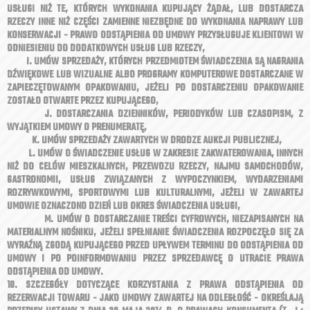
USŁUGI NIŻ TE, KTÓRYCH WYKONANIA KUPUJĄCY ŻĄDAŁ, LUB DOSTARCZA
RZECZY INNE NIŻ CZĘŚCI ZAMIENNE NIEZBĘDNE DO WYKONANIA NAPRAWY LUB
KONSERWACJI - PRAWO ODSTĄPIENIA OD UMOWY PRZYSŁUGUJE KLIENTOWI W
ODNIESIENIU DO DODATKOWYCH USŁUG LUB RZECZY,
I. UMÓW SPRZEDAŻY, KTÓRYCH PRZEDMIOTEM ŚWIADCZENIA SĄ NAGRANIA
DŹWIĘKOWE LUB WIZUALNE ALBO PROGRAMY KOMPUTEROWE DOSTARCZANE W
ZAPIECZĘTOWANYM OPAKOWANIU, JEŻELI PO DOSTARCZENIU OPAKOWANIE
ZOSTAŁO OTWARTE PRZEZ KUPUJĄCEGO,
J. DOSTARCZANIA DZIENNIKÓW, PERIODYKÓW LUB CZASOPISM, Z
WYJĄTKIEM UMOWY O PRENUMERATĘ,
K. UMÓW SPRZEDAŻY ZAWARTYCH W DRODZE AUKCJI PUBLICZNEJ,
L. UMÓW O ŚWIADCZENIE USŁUG W ZAKRESIE ZAKWATEROWANIA, INNYCH
NIŻ DO CELÓW MIESZKALNYCH, PRZEWOZU RZECZY, NAJMU SAMOCHODÓW,
GASTRONOMII, USŁUG ZWIĄZANYCH Z WYPOCZYNKIEM, WYDARZENIAMI
ROZRYWKOWYMI, SPORTOWYMI LUB KULTURALNYMI, JEŻELI W ZAWARTEJ
UMOWIE OZNACZONO DZIEŃ LUB OKRES ŚWIADCZENIA USŁUGI,
M. UMÓW O DOSTARCZANIE TREŚCI CYFROWYCH, NIEZAPISANYCH NA
MATERIALNYM NOŚNIKU, JEŻELI SPEŁNIANIE ŚWIADCZENIA ROZPOCZĘŁO SIĘ ZA
WYRAŹNĄ ZGODĄ KUPUJĄCEGO PRZED UPŁYWEM TERMINU DO ODSTĄPIENIA OD
UMOWY I PO POINFORMOWANIU PRZEZ SPRZEDAWCĘ O UTRACIE PRAWA
ODSTĄPIENIA OD UMOWY.
10. SZCZEGÓŁY DOTYCZĄCE KORZYSTANIA Z PRAWA ODSTĄPIENIA OD
REZERWACJI TOWARU - JAKO UMOWY ZAWARTEJ NA ODLEGŁOŚĆ - OKREŚLAJĄ