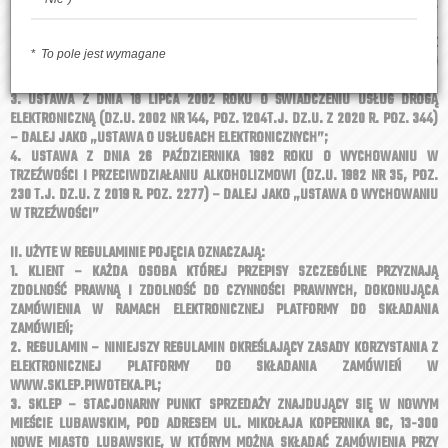
1. USTAWA Z DNIA 23 KWIETNIA 1964 ROKU KODEKS CYWILNY (DZ.U. 1964 NR 16,
POZ. 93T.J. DZ.U. Z 2020 R. POZ. 1740.) – DALEJ JAKO „KODEKS CYWILNY”;
2. USTAWA Z DNIA 30 MAJA 2014 ROKU O PRAWACH KONSUMENTA (DZ.U. Z
To pole jest wymagane
2014 R. POZ. 827 T.J. DZ.U. Z 2020 R. POZ. 287) – DALEJ JAKO „USTAWA O
PRAWACH KONSUMENTA”;
3. USTAWA Z DNIA 18 LIPCA 2002 ROKU O ŚWIADCZENIU USŁUG DROGĄ
ELEKTRONICZNĄ (DZ.U. 2002 NR 144, POZ. 1204T.J. DZ.U. Z 2020 R. POZ. 344)
– DALEJ JAKO „USTAWA O USŁUGACH ELEKTRONICZNYCH”;
4. USTAWA Z DNIA 26 PAŹDZIERNIKA 1982 ROKU O WYCHOWANIU W
TRZEŹWOŚCI I PRZECIWDZIAŁANIU ALKOHOLIZMOWI (DZ.U. 1982 NR 35, POZ.
230 T.J. DZ.U. Z 2019 R. POZ. 2277) – DALEJ JAKO „USTAWA O WYCHOWANIU
W TRZEŹWOŚCI”
II. UŻYTE W REGULAMINIE POJĘCIA OZNACZAJĄ:
1. KLIENT – KAŻDA OSOBA KTÓREJ PRZEPISY SZCZEGÓLNE PRZYZNAJĄ
ZDOLNOŚĆ PRAWNĄ I ZDOLNOŚĆ DO CZYNNOŚCI PRAWNYCH, DOKONUJĄCA
ZAMÓWIENIA W RAMACH ELEKTRONICZNEJ PLATFORMY DO SKŁADANIA
ZAMÓWIEŃ;
2. REGULAMIN – NINIEJSZY REGULAMIN OKREŚLAJĄCY ZASADY KORZYSTANIA Z
ELEKTRONICZNEJ PLATFORMY DO SKŁADANIA ZAMÓWIEŃ W
WWW.SKLEP.PIWOTEKA.PL;
3. SKLEP – STACJONARNY PUNKT SPRZEDAŻY ZNAJDUJĄCY SIĘ W NOWYM
MIEŚCIE LUBAWSKIM, POD ADRESEM UL. MIKOŁAJA KOPERNIKA 9C, 13-300
NOWE MIASTO LUBAWSKIE, W KTÓRYM MOŻNA SKŁADAĆ ZAMÓWIENIA PRZY