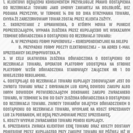
1. KLIENTOWI BĘDĄCEMU KONSUMENTEM PRZYSŁUGUJE PRAWO ODSTĄPIENIA
OD REZERWACJI TOWARU JAKO UMOWY ZAWARTEJ NA ODLEGŁOŚĆ, BEZ
PODANIA PRZYCZYNY, W TERMINIE 14 DNI OD DNIA OTRZYMANIA TOWARU,
CHYBA ŻE ZAREZERWOWANY TOWAR ZOSTAŁ PRZEZ KLIENTA ZUŻYTY.
2. SKORZYSTANIE Z UPRAWNIENIA, O KTÓRYM MOWA W PUNKCIE
POPRZEDZAJĄCYM, WYMAGA ZŁOŻENIA PRZEZ KUPUJĄCEGO WE WSKAZANYM
TERMINIE OŚWIADCZENIA O ODSTĄPIENIU OD REZERWACJI TOWARU:
A. W PRZYPADKU FORMY PAPIEROWEJ – KORESPONDENCYJNIE NA SKLEPU
B. PRZYPADKU FORMY POCZTY ELEKTRONICZNEJ – NA ADRES E-MAIL
SPRZEDAWCY SKLEP@PIWOTEKA.PL
3. W CELU UŁATWIENIA ZŁOŻENIA OŚWIADCZENIA O ODSTĄPIENIU OD
REZERWACJI TOWARU, OPERATOR PLATFORMY UDOSTĘPNIA NA STRONIE
PLATFORMY WZÓR OŚWIADCZENIA STANOWIĄCY ZAŁĄCZNIK NR 1 DO
NINIEJSZEGO REGULAMINU.
4. ODSTĘPUJĄC OD REZERWACJI TOWARU KUPUJĄCY ZOBOWIĄZANY JEST DO
ZWROTU TOWARU WRAZ Z ORYGINAŁEM LUB KOPIĄ DOWODU ZAKUPU ALBO
INNYM DOWODEM POTWIERDZAJĄCYM DOKONANIE ZAKUPU ZWRACANEGO
TOWARU, W TERMINIE 14 DNI OD DATY ZŁOŻENIA OŚWIADCZENIA O ODSTĄPIENIU
OD REZERWACJI TOWARU. ZWROTY TOWARÓW OBJĘTYCH OŚWIADCZENIEM O
ODSTĄPIENIU OD REZERWACJI TOWARU, WYSYŁANE NA KOSZT SPRZEDAWCY
LUB ZA POBRANIEM, NIE BĘDĄ PRZYJMOWANE PRZEZ SPRZEDAWCĘ.
5. KOSZTY WYSYŁKI ZWRACANEGO TOWARU PONOSI KUPUJĄCY.
6. SPRZEDAWCA ZWRACA KLIENTOWI CENĘ TOWARU ORAZ KOSZTY DOSTAWY
PONIESIONE PRZEZ KUPUJĄCEGO PRZY ZAKUPIE TOWARU NIE PÓŹNIEJ NIŻ W