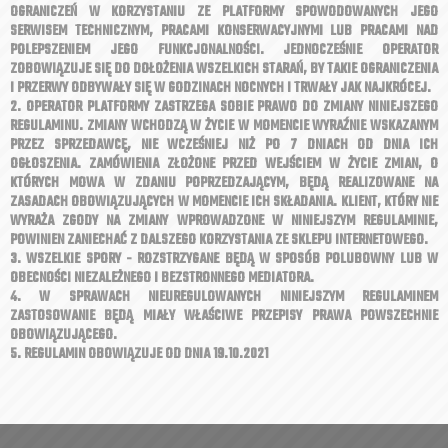
OGRANICZEŃ W KORZYSTANIU ZE PLATFORMY SPOWODOWANYCH JEGO
SERWISEM TECHNICZNYM, PRACAMI KONSERWACYJNYMI LUB PRACAMI NAD
POLEPSZENIEM JEGO FUNKCJONALNOŚCI. JEDNOCZEŚNIE OPERATOR
ZOBOWIĄZUJE SIĘ DO DOŁOŻENIA WSZELKICH STARAŃ, BY TAKIE OGRANICZENIA
I PRZERWY ODBYWAŁY SIĘ W GODZINACH NOCNYCH I TRWAŁY JAK NAJKRÓCEJ.
2. OPERATOR PLATFORMY ZASTRZEGA SOBIE PRAWO DO ZMIANY NINIEJSZEGO
REGULAMINU. ZMIANY WCHODZĄ W ŻYCIE W MOMENCIE WYRAŹNIE WSKAZANYM
PRZEZ SPRZEDAWCĘ, NIE WCZEŚNIEJ NIŻ PO 7 DNIACH OD DNIA ICH
OGŁOSZENIA. ZAMÓWIENIA ZŁOŻONE PRZED WEJŚCIEM W ŻYCIE ZMIAN, O
KTÓRYCH MOWA W ZDANIU POPRZEDZAJĄCYM, BĘDĄ REALIZOWANE NA
ZASADACH OBOWIĄZUJĄCYCH W MOMENCIE ICH SKŁADANIA. KLIENT, KTÓRY NIE
WYRAŻA ZGODY NA ZMIANY WPROWADZONE W NINIEJSZYM REGULAMINIE,
POWINIEN ZANIECHAĆ Z DALSZEGO KORZYSTANIA ZE SKLEPU INTERNETOWEGO.
3. WSZELKIE SPORY - ROZSTRZYGANE BĘDĄ W SPOSÓB POLUBOWNY LUB W
OBECNOŚCI NIEZALEŻNEGO I BEZSTRONNEGO MEDIATORA.
4. W SPRAWACH NIEUREGULOWANYCH NINIEJSZYM REGULAMINEM
ZASTOSOWANIE BĘDĄ MIAŁY WŁAŚCIWE PRZEPISY PRAWA POWSZECHNIE
OBOWIĄZUJĄCEGO.
5. REGULAMIN OBOWIĄZUJE OD DNIA 19.10.2021