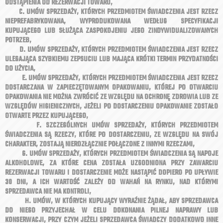
ODSTĄPIENIA OD REZERWACJI TOWARU,
C. UMÓW SPRZEDAŻY, KTÓRYCH PRZEDMIOTEM ŚWIADCZENIA JEST RZECZ
NIEPREFABRYKOWANA, WYPRODUKOWANA WEDŁUG SPECYFIKACJI
KUPUJĄCEGO LUB SŁUŻĄCA ZASPOKOJENIU JEGO ZINDYWIDUALIZOWANYCH
POTRZEB,
D. UMÓW SPRZEDAŻY, KTÓRYCH PRZEDMIOTEM ŚWIADCZENIA JEST RZECZ
ULEGAJĄCA SZYBKIEMU ZEPSUCIU LUB MAJĄCA KRÓTKI TERMIN PRZYDATNOŚCI
DO UŻYCIA,
E. UMÓW SPRZEDAŻY, KTÓRYCH PRZEDMIOTEM ŚWIADCZENIA JEST RZECZ
DOSTARCZANA W ZAPIECZĘTOWANYM OPAKOWANIU, KTÓREJ PO OTWARCIU
OPAKOWANIA NIE MOŻNA ZWRÓCIĆ ZE WZGLĘDU NA OCHRONĘ ZDROWIA LUB ZE
WZGLĘDÓW HIGIENICZNYCH, JEŻELI PO DOSTARCZENIU OPAKOWANIE ZOSTAŁO
OTWARTE PRZEZ KUPUJĄCEGO,
F. SZCZEGÓLNYCH UMÓW SPRZEDAŻY, KTÓRYCH PRZEDMIOTEM
ŚWIADCZENIA SĄ RZECZY, KTÓRE PO DOSTARCZENIU, ZE WZGLĘDU NA SWÓJ
CHARAKTER, ZOSTAJĄ NIEROZŁĄCZNIE POŁĄCZONE Z INNYMI RZECZAMI,
G. UMÓW SPRZEDAŻY, KTÓRYCH PRZEDMIOTEM ŚWIADCZENIA SĄ NAPOJE
ALKOHOLOWE, ZA KTÓRE CENA ZOSTAŁA UZGODNIONA PRZY ZAWARCIU
REZERWACJI TOWARU I DOSTARCZENIE MOŻE NASTĄPIĆ DOPIERO PO UPŁYWIE
30 DNI, A ICH WARTOŚĆ ZALEŻY OD WAHAŃ NA RYNKU, NAD KTÓRYMI
SPRZEDAWCA NIE MA KONTROLI,
H. UMÓW, W KTÓRYCH KUPUJĄCY WYRAŹNIE ŻĄDAŁ, ABY SPRZEDAWCA
DO NIEGO PRZYJECHAŁ W CELU DOKONANIA PILNEJ NAPRAWY LUB
KONSERWACJI, PRZY CZYM JEŻELI SPRZEDAWCA ŚWIADCZY DODATKOWO INNE