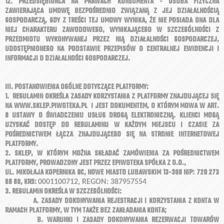
12. PRZEDSIĘBIORCA NA PRAWACH KONSUMENTA - OSOBA FIZYCZNA
ZAWIERAJĄCA UMOWĘ BEZPOŚREDNIO ZWIĄZANĄ Z JEJ DZIAŁALNOŚCIĄ
GOSPODARCZĄ, GDY Z TREŚCI TEJ UMOWY WYNIKA, ŻE NIE POSIADA ONA DLA
NIEJ CHARAKTERU ZAWODOWEGO, WYNIKAJĄCEGO W SZCZEGÓLNOŚCI Z
PRZEDMIOTU WYKONYWANEJ PRZEZ NIĄ DZIAŁALNOŚCI GOSPODARCZEJ,
UDOSTĘPNIONEGO NA PODSTAWIE PRZEPISÓW O CENTRALNEJ EWIDENCJI I
INFORMACJI O DZIAŁALNOŚCI GOSPODARCZEJ.
III. POSTANOWIENIA OGÓLNE DOTYCZĄCE PLATFORMY:
1. REGULAMIN OKREŚLA ZASADY KORZYSTANIA Z PLATFORMY ZNAJDUJĄCEJ SIĘ
NA WWW.SKLEP.PIWOTEKA.PL I JEST DOKUMENTEM, O KTÓRYM MOWA W ART.
8 USTAWY O ŚWIADCZENIU USŁUG DROGĄ ELEKTRONICZNĄ. KLIENCI MOGĄ
UZYSKAĆ DOSTĘP DO REGULAMINU W KAŻDYM MIEJSCU I CZASIE ZA
POŚREDNICTWEM ŁĄCZA ZNAJDUJĄCEGO SIĘ NA STRONIE INTERNETOWEJ
PLATFORMY.
2. SKLEP, W KTÓRYM MOŻNA SKŁADAĆ ZAMÓWIENIA ZA POŚREDNICTWEM
PLATFORMY, PROWADZONY JEST PRZEZ EPIWOTEKA SPÓŁKA Z O.O.,
UL. MIKOŁAJA KOPERNIKA 9C, NOWE MIASTO LUBAWSKIM 13-300 NIP: 729 273
68 80,
KRS:
0001100712,
REGON:
387957554
3. REGULAMIN OKREŚLA W SZCZEGÓLNOŚCI:
A. ZASADY DOKONYWANIA REJESTRACJI I KORZYSTANIA Z KONTA W
RAMACH PLATFORMY, W TYM TAKŻE BEZ ZAKŁADANIA KONTA;
B. WARUNKI I ZASADY DOKONYWANIA REZERWACJI TOWARÓW