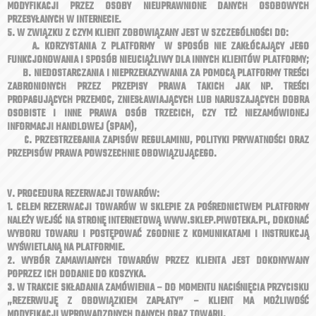
MODYFIKACJI PRZEZ OSOBY NIEUPRAWNIONE DANYCH OSOBOWYCH
PRZESYŁANYCH W INTERNECIE.
5. W ZWIĄZKU Z CZYM KLIENT ZOBOWIĄZANY JEST W SZCZEGÓLNOŚCI DO:
A. KORZYSTANIA Z PLATFORMY W SPOSÓB NIE ZAKŁÓCAJĄCY JEGO
FUNKCJONOWANIA I SPOSÓB NIEUCIĄŻLIWY DLA INNYCH KLIENTÓW PLATFORMY;
B. NIEDOSTARCZANIA I NIEPRZEKAZYWANIA ZA POMOCĄ PLATFORMY TREŚCI
ZABRONIONYCH PRZEZ PRZEPISY PRAWA TAKICH JAK NP. TREŚCI
PROPAGUJĄCYCH PRZEMOC, ZNIESŁAWIAJĄCYCH LUB NARUSZAJĄCYCH DOBRA
OSOBISTE I INNE PRAWA OSÓB TRZECICH, CZY TEŻ NIEZAMÓWIONEJ
INFORMACJI HANDLOWEJ (SPAM),
C. PRZESTRZEGANIA ZAPISÓW REGULAMINU, POLITYKI PRYWATNOŚCI ORAZ
PRZEPISÓW PRAWA POWSZECHNIE OBOWIĄZUJĄCEGO.
V. PROCEDURA REZERWACJI TOWARÓW:
1. CELEM REZERWACJI TOWARÓW W SKLEPIE ZA POŚREDNICTWEM PLATFORMY
NALEŻY WEJŚĆ NA STRONĘ INTERNETOWĄ WWW.SKLEP.PIWOTEKA.PL, DOKONAĆ
WYBORU TOWARU I POSTĘPOWAĆ ZGODNIE Z KOMUNIKATAMI I INSTRUKCJĄ
WYŚWIETLANĄ NA PLATFORMIE.
2. WYBÓR ZAMAWIANYCH TOWARÓW PRZEZ KLIENTA JEST DOKONYWANY
POPRZEZ ICH DODANIE DO KOSZYKA.
3. W TRAKCIE SKŁADANIA ZAMÓWIENIA – DO MOMENTU NACIŚNIĘCIA PRZYCISKU
„REZERWUJĘ Z OBOWIĄZKIEM ZAPŁATY” – KLIENT MA MOŻLIWOŚĆ
MODYFIKACJI WPROWADZONYCH DANYCH ORAZ TOWARU.