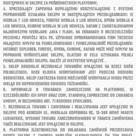
DOSTĘPNYCH W SKLEPIE ZA POŚREDNICTWEM PLATFORMY;
4. SPRZEDAJĄCY ZAPEWNIA KUPUJĄCEMU KORZYSTAJĄCEMU Z SYSTEMU
POPRAWNOŚĆ DZIAŁANIA SKLEPU W NASTĘPUJĄCYCH PRZEGLĄDARKACH: IE
WERSJA 7 LUB NOWSZA, FIREFOX WERSJA 3 LUB NOWSZA, OPERA WERSJA 9
LUB NOWSZA, CHROME WERSJA 10 LUB NOWSZA, SAFARI Z ZAINSTALOWANYMI
NAJNOWSZYMI WERSJAMI JAVA I FLASH, NA EKRANACH O ROZDZIELCZOŚCI
POZIOMEJ POWYŻEJ 1024 PX. UŻYWANIE OPROGRAMOWANIA FIRM TRZECICH
MAJĄCYCH WPŁYW NA FUNKCJONOWANIE I FUNKCJONALNOŚĆ PRZEGLĄDAREK:
INTERNET EXPLORER, FIREFOX, OPERA, CHROME, SAFARI MOŻE MIEĆ WPŁYW NA
POPRAWNE WYŚWIETLANIE SKLEPU, DLATEGO W CELU UZYSKANIA PEŁNEJ
FUNKCJONALNOŚCI SKLEPU, NALEŻY JE WSZYSTKIE WYŁĄCZYĆ .
5. SKLEP DOKONUJE REZERWACJI TOWARÓW WYŁĄCZNIE NA RZECZ OSÓB
PEŁNOLETNICH. WIEK KLIENTA WERYFIKOWANY JEST PODCZAS ODBIORU
OSOBISTEGO. SKLEP ZASTRZEGA SOBIE MOŻLIWOŚĆ WERYFIKACJI WIEKU PRZEZ
WGLĄD DO ODPOWIEDNIEGO DOWODU TOŻSAMOŚCI.
6. INFORMACJE O TOWARACH ZAMIESZCZONE NA PLATFORMIE, W
SZCZEGÓLNOŚCI ICH OPISY ORAZ CENY, STANOWIĄ ZAPROSZENIE DO ZAWARCIA
UMOWY, W ROZUMIENIU ART. 71 KODEKSU CYWILNEGO.
7. REZERWACJA TOWARU I ZAWIERANA I REALIZOWANA JEST WYŁĄCZNIE W
SKLEPIE POD ADRESEM UL. MIKOŁAJA KOPERNIKA 9C, 13-300 NOWE MIASTO
LUBAWSKIE, WYDANIE TOWARU ZAREZERWOWANEGO W TRAKCIE ZAMÓWIENIA
TAKŻE REALIZOWANE JEST WYŁĄCZNIE W SKLEPIE.
8. PLATFORMA ELEKTRONICZNA DO SKŁADANIA ZAMÓWIEŃ PRZEDSTAWIA