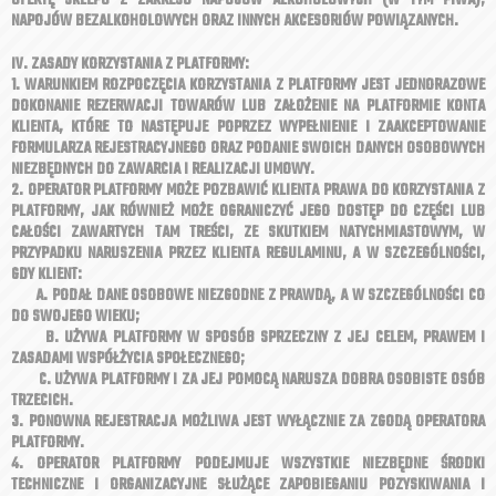
OFERTĘ SKLEPU Z ZAKRESU NAPOJÓW ALKOHOLOWYCH (W TYM PIWA),
NAPOJÓW BEZALKOHOLOWYCH ORAZ INNYCH AKCESORIÓW POWIĄZANYCH.
IV. ZASADY KORZYSTANIA Z PLATFORMY:
1. WARUNKIEM ROZPOCZĘCIA KORZYSTANIA Z PLATFORMY JEST JEDNORAZOWE
DOKONANIE REZERWACJI TOWARÓW LUB ZAŁOŻENIE NA PLATFORMIE KONTA
KLIENTA, KTÓRE TO NASTĘPUJE POPRZEZ WYPEŁNIENIE I ZAAKCEPTOWANIE
FORMULARZA REJESTRACYJNEGO ORAZ PODANIE SWOICH DANYCH OSOBOWYCH
NIEZBĘDNYCH DO ZAWARCIA I REALIZACJI UMOWY.
2. OPERATOR PLATFORMY MOŻE POZBAWIĆ KLIENTA PRAWA DO KORZYSTANIA Z
PLATFORMY, JAK RÓWNIEŻ MOŻE OGRANICZYĆ JEGO DOSTĘP DO CZĘŚCI LUB
CAŁOŚCI ZAWARTYCH TAM TREŚCI, ZE SKUTKIEM NATYCHMIASTOWYM, W
PRZYPADKU NARUSZENIA PRZEZ KLIENTA REGULAMINU, A W SZCZEGÓLNOŚCI,
GDY KLIENT:
A. PODAŁ DANE OSOBOWE NIEZGODNE Z PRAWDĄ, A W SZCZEGÓLNOŚCI CO
DO SWOJEGO WIEKU;
B. UŻYWA PLATFORMY W SPOSÓB SPRZECZNY Z JEJ CELEM, PRAWEM I
ZASADAMI WSPÓŁŻYCIA SPOŁECZNEGO;
C. UŻYWA PLATFORMY I ZA JEJ POMOCĄ NARUSZA DOBRA OSOBISTE OSÓB
TRZECICH.
3. PONOWNA REJESTRACJA MOŻLIWA JEST WYŁĄCZNIE ZA ZGODĄ OPERATORA
PLATFORMY.
4. OPERATOR PLATFORMY PODEJMUJE WSZYSTKIE NIEZBĘDNE ŚRODKI
TECHNICZNE I ORGANIZACYJNE SŁUŻĄCE ZAPOBIEGANIU POZYSKIWANIA I