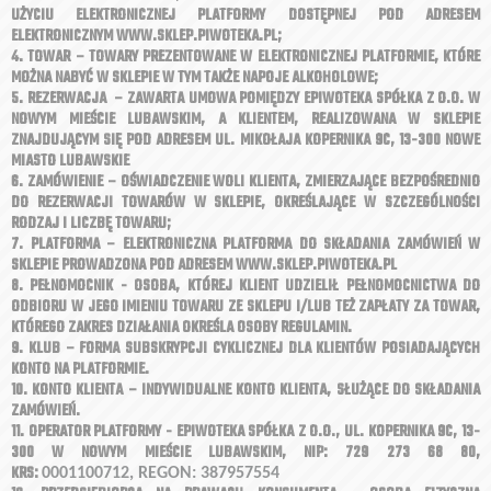
UŻYCIU ELEKTRONICZNEJ PLATFORMY DOSTĘPNEJ POD ADRESEM
ELEKTRONICZNYM WWW.SKLEP.PIWOTEKA.PL;
4. TOWAR – TOWARY PREZENTOWANE W ELEKTRONICZNEJ PLATFORMIE, KTÓRE
MOŻNA NABYĆ W SKLEPIE W TYM TAKŻE NAPOJE ALKOHOLOWE;
5. REZERWACJA – ZAWARTA UMOWA POMIĘDZY EPIWOTEKA SPÓŁKA Z O.O. W
NOWYM MIEŚCIE LUBAWSKIM, A KLIENTEM, REALIZOWANA W SKLEPIE
ZNAJDUJĄCYM SIĘ POD ADRESEM UL. MIKOŁAJA KOPERNIKA 9C, 13-300 NOWE
MIASTO LUBAWSKIE
6. ZAMÓWIENIE – OŚWIADCZENIE WOLI KLIENTA, ZMIERZAJĄCE BEZPOŚREDNIO
DO REZERWACJI TOWARÓW W SKLEPIE, OKREŚLAJĄCE W SZCZEGÓLNOŚCI
RODZAJ I LICZBĘ TOWARU;
7. PLATFORMA – ELEKTRONICZNA PLATFORMA DO SKŁADANIA ZAMÓWIEŃ W
SKLEPIE PROWADZONA POD ADRESEM WWW.SKLEP.PIWOTEKA.PL
8. PEŁNOMOCNIK - OSOBA, KTÓREJ KLIENT UDZIELIŁ PEŁNOMOCNICTWA DO
ODBIORU W JEGO IMIENIU TOWARU ZE SKLEPU I/LUB TEŻ ZAPŁATY ZA TOWAR,
KTÓREGO ZAKRES DZIAŁANIA OKREŚLA OSOBY REGULAMIN.
9. KLUB – FORMA SUBSKRYPCJI CYKLICZNEJ DLA KLIENTÓW POSIADAJĄCYCH
KONTO NA PLATFORMIE.
10. KONTO KLIENTA – INDYWIDUALNE KONTO KLIENTA, SŁUŻĄCE DO SKŁADANIA
ZAMÓWIEŃ.
11. OPERATOR PLATFORMY - EPIWOTEKA SPÓŁKA Z O.O., UL. KOPERNIKA 9C, 13-
300 W NOWYM MIEŚCIE LUBAWSKIM, NIP: 729 273 68 80,
KRS:
0001100712,
REGON:
387957554