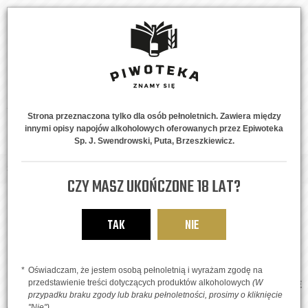
Strona przeznaczona tylko dla osób pełnoletnich. Zawiera między
innymi opisy napojów alkoholowych oferowanych przez Epiwoteka
MENU
0
Sp. J. Swendrowski, Puta, Brzeszkiewicz.
Strona główna
Regulamin sklepu
CZY MASZ UKOŃCZONE 18 LAT?
REGULAMIN SKLEPU
TAK
NIE
REGULAMIN ELEKTRONICZNEJ PLATFORMY DO SKŁADANIA ZAMÓWIEŃ
„SKLEP.PIWOTEKA.PL”
Oświadczam, że jestem osobą pełnoletnią i wyrażam zgodę na
I. DLA NINIEJSZEGO REGULAMINU KOMPLEMENTARNIE MAJĄ ZASTOSOWANIE
przedstawienie treści dotyczących produktów alkoholowych
(W
przypadku braku zgody lub braku pełnoletności, prosimy o kliknięcie
NASTĘPUJĄCE PRZEPISY PRAWA:
"Nie")