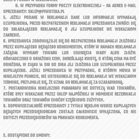
SKLEPU PODANY W REGULAMINIE
B. W PRZYPADKU FORMY POCZTY ELEKTRONICZNEJ – NA ADRES E-MAIL
SPRZEDAWCY: SKLEP@PIWOTEKA.PL
5. JEŻELI PODANE W REKLAMACJI DANE LUB INFORMACJE WYMAGAJĄ
UZUPEŁNIENIA, PRZED ROZPATRZENIEM REKLAMACJI SPRZEDAWCA ZWRÓCI SIĘ
DO SKŁADAJĄCEGO REKLAMACJĘ O JEJ UZUPEŁNIENIE WE WSKAZANYM
ZAKRESIE.
6. SPRZEDAWCA ZOBOWIĄZUJE SIĘ DO ROZPATRZENIA REKLAMACJI ZŁOŻONEJ
PRZEZ KUPUJĄCEGO BĘDĄCEGO KONSUMENTEM, KTÓRY W RAMACH REKLAMACJI
ZAŻĄDAŁ WYMIANY TOWARU LUB USUNIĘCIA WADY ALBO ZŁOŻYŁ
OŚWIADCZENIE O OBNIŻENIU CENY, OKREŚLAJĄC KWOTĘ, O KTÓRĄ CENA MA BYĆ
OBNIŻONA, W CIĄGU 14 DNI OD DNIA JEJ ZŁOŻENIA LUB UZUPEŁNIENIA PRZEZ
KUPUJĄCEGO. JEŻELI SPRZEDAWCA W PRZYPADKU, O KTÓRYM MOWA W
NINIEJSZYM PUNKCIE, NIE USTOSUNKUJE SIĘ DO REKLAMACJI WE WSKAZANYM
TERMINIE, PRZYJMUJE SIĘ, ŻE UZNAŁ ON REKLAMACJĘ ZA UZASADNIONĄ.
7. POSTANOWIENIA NINIEJSZEGO PARAGRAFU NIE DOTYCZĄ WAD TOWARÓW,
KTÓRE BYŁY WSKAZANE PRZEZ SKLEP NAJPÓŹNIEJ W MOMENCIE REZERWACJI
TOWARÓW ORAZ TOWARÓW CHOĆBY CZĘŚCIOWO ZUŻYTYCH.
8. ODPOWIEDZIALNOŚĆ SPRZEDAWCY Z TYTUŁU RĘKOJMI WOBEC KUPUJĄCYCH
BĘDĄCYCH PRZEDSIĘBIORCAMI ZOSTAJE CAŁKOWICIE WYŁĄCZONA, CO NIE
DOTYCZY PRZEDSIĘBIORCÓW NA PRAWACH KONSUMENTA.
X. ODSTĄPIENIE OD UMOWY: