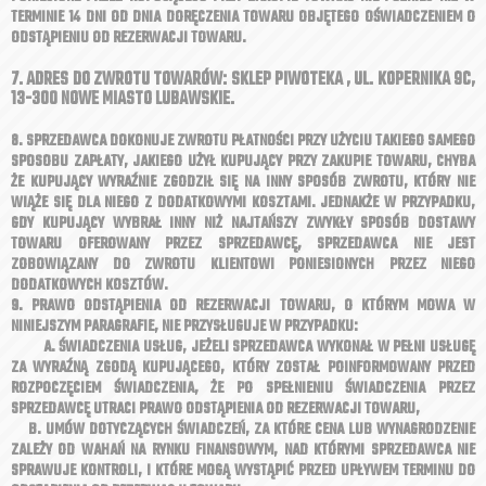
TERMINIE 14 DNI OD DNIA DORĘCZENIA TOWARU OBJĘTEGO OŚWIADCZENIEM O
ODSTĄPIENIU OD REZERWACJI TOWARU.
7. ADRES DO ZWROTU TOWARÓW: SKLEP PIWOTEKA , UL. KOPERNIKA 9C,
13-300 NOWE MIASTO LUBAWSKIE.
8. SPRZEDAWCA DOKONUJE ZWROTU PŁATNOŚCI PRZY UŻYCIU TAKIEGO SAMEGO
SPOSOBU ZAPŁATY, JAKIEGO UŻYŁ KUPUJĄCY PRZY ZAKUPIE TOWARU, CHYBA
ŻE KUPUJĄCY WYRAŹNIE ZGODZIŁ SIĘ NA INNY SPOSÓB ZWROTU, KTÓRY NIE
WIĄŻE SIĘ DLA NIEGO Z DODATKOWYMI KOSZTAMI. JEDNAKŻE W PRZYPADKU,
GDY KUPUJĄCY WYBRAŁ INNY NIŻ NAJTAŃSZY ZWYKŁY SPOSÓB DOSTAWY
TOWARU OFEROWANY PRZEZ SPRZEDAWCĘ, SPRZEDAWCA NIE JEST
ZOBOWIĄZANY DO ZWROTU KLIENTOWI PONIESIONYCH PRZEZ NIEGO
DODATKOWYCH KOSZTÓW.
9. PRAWO ODSTĄPIENIA OD REZERWACJI TOWARU, O KTÓRYM MOWA W
NINIEJSZYM PARAGRAFIE, NIE PRZYSŁUGUJE W PRZYPADKU:
A. ŚWIADCZENIA USŁUG, JEŻELI SPRZEDAWCA WYKONAŁ W PEŁNI USŁUGĘ
ZA WYRAŹNĄ ZGODĄ KUPUJĄCEGO, KTÓRY ZOSTAŁ POINFORMOWANY PRZED
ROZPOCZĘCIEM ŚWIADCZENIA, ŻE PO SPEŁNIENIU ŚWIADCZENIA PRZEZ
SPRZEDAWCĘ UTRACI PRAWO ODSTĄPIENIA OD REZERWACJI TOWARU,
B. UMÓW DOTYCZĄCYCH ŚWIADCZEŃ, ZA KTÓRE CENA LUB WYNAGRODZENIE
ZALEŻY OD WAHAŃ NA RYNKU FINANSOWYM, NAD KTÓRYMI SPRZEDAWCA NIE
SPRAWUJE KONTROLI, I KTÓRE MOGĄ WYSTĄPIĆ PRZED UPŁYWEM TERMINU DO