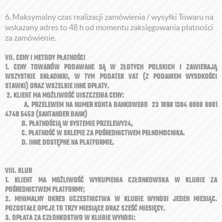
6. Maksymalny czas realizacji zamówienia / wysyłki Towaru na
wskazany adres to 48 h od momentu zaksięgowania płatności
za zamówienie.
VII. CENY I METODY PŁATNOŚCI
1. CENY TOWARÓW PODAWANE SĄ W ZŁOTYCH POLSKICH I ZAWIERAJĄ
WSZYSTKIE SKŁADNIKI, W TYM PODATEK VAT (Z PODANIEM WYSOKOŚCI
STAWKI) ORAZ WSZELKIE INNE OPŁATY.
2. KLIENT MA MOŻLIWOŚĆ UISZCZENIA CENY:
A. PRZELEWEM NA NUMER KONTA BANKOWEGO 23 1090 1304 0000 0001
4749 5453 (SANTANDER BANK)
B. PŁATNOŚCIĄ W SYSTEMIE PRZELEWY24,
C. PŁATNOŚĆ W SKLEPIE ZA POŚREDNICTWEM PEŁNOMOCNIKA.
D. INNE DOSTĘPNE NA PLATFORMIE.
VIII. KLUB
1. KLIENT MA MOŻLIWOŚĆ WYKUPIENIA CZŁONKOWSKA W KLUBIE ZA
POŚREDNICTWEM PLATFORMY;
2. MINIMALNY OKRES UCZESTNICTWA W KLUBIE WYNOSI JEDEN MIESIĄC.
POZOSTAŁE OPCJE TO TRZY MIESIĄCE ORAZ SZEŚĆ MIESIĘCY.
3. OPŁATA ZA CZŁONKOSTWO W KLUBIE WYNOSI: