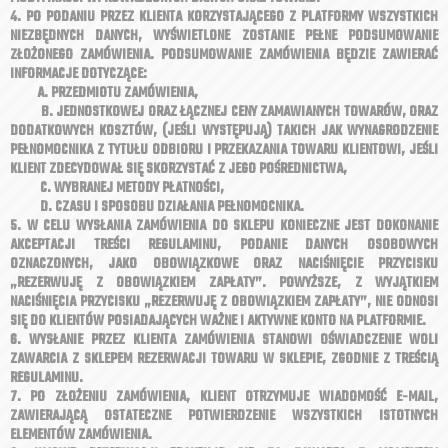
4. PO PODANIU PRZEZ KLIENTA KORZYSTAJĄCEGO Z PLATFORMY WSZYSTKICH
NIEZBĘDNYCH DANYCH, WYŚWIETLONE ZOSTANIE PEŁNE PODSUMOWANIE
ZŁOŻONEGO ZAMÓWIENIA. PODSUMOWANIE ZAMÓWIENIA BĘDZIE ZAWIERAĆ
INFORMACJE DOTYCZĄCE:
A. PRZEDMIOTU ZAMÓWIENIA,
B. JEDNOSTKOWEJ ORAZ ŁĄCZNEJ CENY ZAMAWIANYCH TOWARÓW, ORAZ
DODATKOWYCH KOSZTÓW, (JEŚLI WYSTĘPUJĄ) TAKICH JAK WYNAGRODZENIE
PEŁNOMOCNIKA Z TYTUŁU ODBIORU I PRZEKAZANIA TOWARU KLIENTOWI, JEŚLI
KLIENT ZDECYDOWAŁ SIĘ SKORZYSTAĆ Z JEGO POŚREDNICTWA,
C. WYBRANEJ METODY PŁATNOŚCI,
D. CZASU I SPOSOBU DZIAŁANIA PEŁNOMOCNIKA.
5. W CELU WYSŁANIA ZAMÓWIENIA DO SKLEPU KONIECZNE JEST DOKONANIE
AKCEPTACJI TREŚCI REGULAMINU, PODANIE DANYCH OSOBOWYCH
OZNACZONYCH, JAKO OBOWIĄZKOWE ORAZ NACIŚNIĘCIE PRZYCISKU
„REZERWUJĘ Z OBOWIĄZKIEM ZAPŁATY”. POWYŻSZE, Z WYJĄTKIEM
NACIŚNIĘCIA PRZYCISKU „REZERWUJĘ Z OBOWIĄZKIEM ZAPŁATY”, NIE ODNOSI
SIĘ DO KLIENTÓW POSIADAJĄCYCH WAŻNE I AKTYWNE KONTO NA PLATFORMIE.
6. WYSŁANIE PRZEZ KLIENTA ZAMÓWIENIA STANOWI OŚWIADCZENIE WOLI
ZAWARCIA Z SKLEPEM REZERWACJI TOWARU W SKLEPIE, ZGODNIE Z TREŚCIĄ
REGULAMINU.
7. PO ZŁOŻENIU ZAMÓWIENIA, KLIENT OTRZYMUJE WIADOMOŚĆ E-MAIL,
ZAWIERAJĄCĄ OSTATECZNE POTWIERDZENIE WSZYSTKICH ISTOTNYCH
ELEMENTÓW ZAMÓWIENIA.