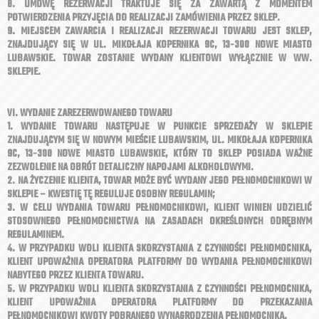
8. UMOWĘ REZERWACJI TRAKTUJE SIĘ ZA ZAWARTĄ Z MOMENTEM
POTWIERDZENIA PRZYJĘCIA DO REALIZACJI ZAMÓWIENIA PRZEZ SKLEP.
9. MIEJSCEM ZAWARCIA I REALIZACJI REZERWACJI TOWARU JEST SKLEP,
ZNAJDUJĄCY SIĘ W UL. MIKOŁAJA KOPERNIKA 9C, 13-300 NOWE MIASTO
LUBAWSKIE. TOWAR ZOSTANIE WYDANY KLIENTOWI WYŁĄCZNIE W WW.
SKLEPIE.
VI. WYDANIE ZAREZERWOWANEGO TOWARU
1. WYDANIE TOWARU NASTĘPUJE W PUNKCIE SPRZEDAŻY W SKLEPIE
ZNAJDUJĄCYM SIĘ W NOWYM MIEŚCIE LUBAWSKIM, UL. MIKOŁAJA KOPERNIKA
9C, 13-300 NOWE MIASTO LUBAWSKIE, KTÓRY TO SKLEP POSIADA WAŻNE
ZEZWOLENIE NA OBRÓT DETALICZNY NAPOJAMI ALKOHOLOWYMI.
2. NA ŻYCZENIE KLIENTA, TOWAR MOŻE BYĆ WYDANY JEGO PEŁNOMOCNIKOWI W
SKLEPIE – KWESTIĘ TĘ REGULUJE OSOBNY REGULAMIN;
3. W CELU WYDANIA TOWARU PEŁNOMOCNIKOWI, KLIENT WINIEN UDZIELIĆ
STOSOWNEGO PEŁNOMOCNICTWA NA ZASADACH OKREŚLONYCH ODRĘBNYM
REGULAMINEM.
4. W PRZYPADKU WOLI KLIENTA SKORZYSTANIA Z CZYNNOŚCI PEŁNOMOCNIKA,
KLIENT UPOWAŻNIA OPERATORA PLATFORMY DO WYDANIA PEŁNOMOCNIKOWI
NABYTEGO PRZEZ KLIENTA TOWARU.
5. W PRZYPADKU WOLI KLIENTA SKORZYSTANIA Z CZYNNOŚCI PEŁNOMOCNIKA,
KLIENT UPOWAŻNIA OPERATORA PLATFORMY DO PRZEKAZANIA
PEŁNOMOCNIKOWI KWOTY POBRANEGO WYNAGRODZENIA PEŁNOMOCNIKA.