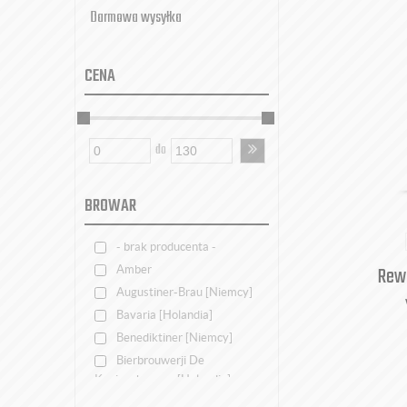
Darmowa wysyłka
CENA
do
BROWAR
- brak producenta -
Rewo
Amber
Augustiner-Brau [Niemcy]
Bavaria [Holandia]
Benediktiner [Niemcy]
Bierbrouwerji De
Koningshoeven [Holandia]
Brokreacja