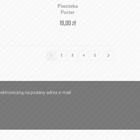
Piwoteka
Porter
19,00
zł
1
2
3
4
5
ektroniczną na podany adres e-mail