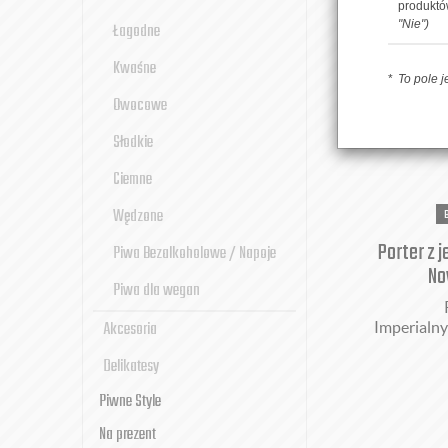
produkt
"Nie")
Łagodne
Kwaśne
To pole 
Owocowe
Słodkie
Ciemne
Wędzone
Porter z j
Piwa Bezalkoholowe / Napoje
No
Piwa dla wegan
Akcesoria
Imperialny
Delikatesy
Piwne Style
Na prezent