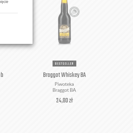
nięcie
BESTSELLER
ab
Braggot Whiskey BA
Piwoteka
Braggot BA
24,80
zł