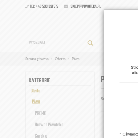
TEL: +48 533 391 515
SKLEP@PIWOTEKA.PL
OFERT
Strona główna
Oferta
Piwa
Str
alk
PIWA
KATEGORIE
Oferta
Sortuj po:
Piwa
PROMO
Browar Piwoteka
Oświadcz
Gorzkie