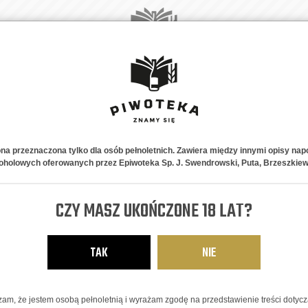
A
NOWOŚCI
PIWNE STYLE
NA PREZENT
ABONAMENT
K
ona przeznaczona tylko dla osób pełnoletnich. Zawiera między innymi opisy nap
oholowych oferowanych przez Epiwoteka Sp. J. Swendrowski, Puta, Brzeszkiew
CZY MASZ UKOŃCZONE 18 LAT?
Pokaż:
TAK
NIE
am, że jestem osobą pełnoletnią i wyrażam zgodę na przedstawienie treści dotyc