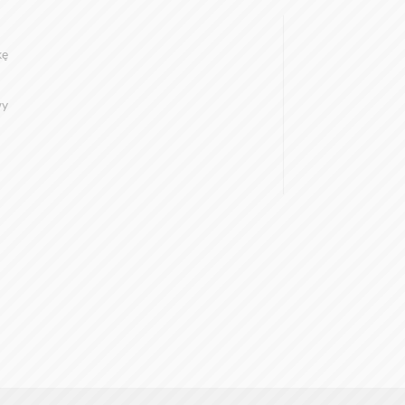
kę
wy