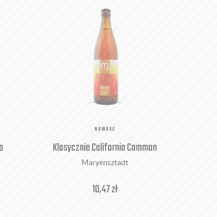
NOWOŚĆ
a
Klasycznie California Common
Maryensztadt
10,47
zł