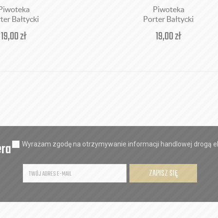
Piwoteka
Piwoteka
ter Bałtycki
Porter Bałtycki
19,00
zł
19,00
zł
era
Wyrażam zgodę na otrzymywanie informacji handlowej drogą el
ZAPISZ SIĘ