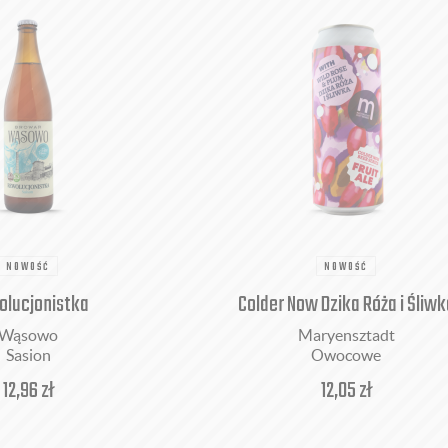
NOWOŚĆ
NOWOŚĆ
lucjonistka
Colder Now Dzika Róża i Śliwk
Wąsowo
Maryensztadt
Sasion
Owocowe
12,96
zł
12,05
zł