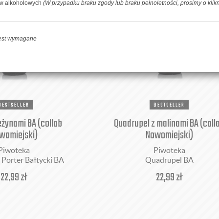
ów alkoholowych
(W przypadku braku zgody lub braku pełnoletności, prosimy o klik
jest wymagane
BESTSELLER
BESTSELLER
eżynami BA (collab
Quadrupel z malinami BA (coll
womiejski)
Nowomiejski)
Piwoteka
Piwoteka
 Porter Bałtycki BA
Quadrupel BA
22,99
zł
22,99
zł