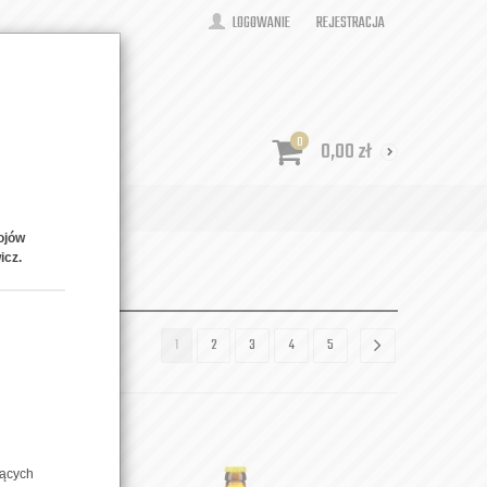
LOGOWANIE
REJESTRACJA
0
0,00
zł
ONTAKT
ojów
icz.
1
2
3
4
5
zących