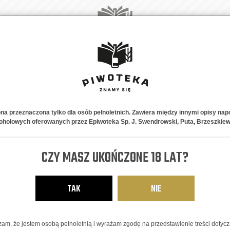
A
NOWOŚCI
PIWNE STYLE
NA PREZENT
ABONAMENT
K
ona przeznaczona tylko dla osób pełnoletnich. Zawiera między innymi opisy nap
oholowych oferowanych przez Epiwoteka Sp. J. Swendrowski, Puta, Brzeszkiew
Malinowy Sło
CZY MASZ UKOŃCZONE 18 LAT?
OWOCOWE PSZENICZNE
8,86
zł
TAK
NIE
am, że jestem osobą pełnoletnią i wyrażam zgodę na przedstawienie treści dotyc