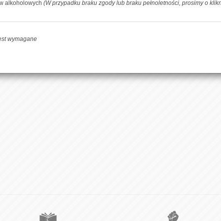
ów alkoholowych
(W przypadku braku zgody lub braku pełnoletności, prosimy o klik
-
+
DOD
jest wymagane
Facebook
Udoste