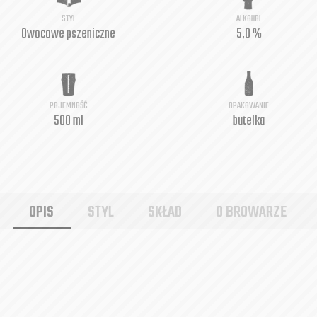
STYL
ALKOHOL
Owocowe pszeniczne
5,0 %
POJEMNOŚĆ
OPAKOWANIE
500 ml
butelka
OPIS
STYL
SKŁAD
O BROWARZE