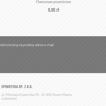
Owocowe pszeniczne
8,86
zł
ektroniczną na podany adres e-mail
EPIWOTEKA SP. Z O.O.
ul. Mikołaja Kopernika 9C, 13-300 Nowe Miasto
Lubawskie