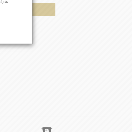
nięcie
AJ DO KOSZYKA
pnij znajomemu