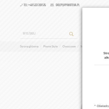
TEL: +48 533 391 515
SKLEP@PIWOTEKA.PL
OFERT
Strona główna
Piwne Style
Owocowe
Malinowy Słodziak
Str
alk
Oświadcz