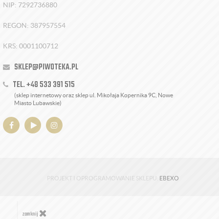
NIP: 7292736880
REGON: 387957554
KRS: 0001100712
SKLEP@PIWOTEKA.PL
TEL. +48 533 391 515
(sklep internetowy oraz sklep ul. Mikołaja Kopernika 9C, Nowe
Miasto Lubawskie)
PROJEKT I OPROGRAMOWANIE SKLEPU:
EBEXO
zamknij