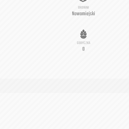
BROWAR
Nowomiejski
GORYCZKA
0