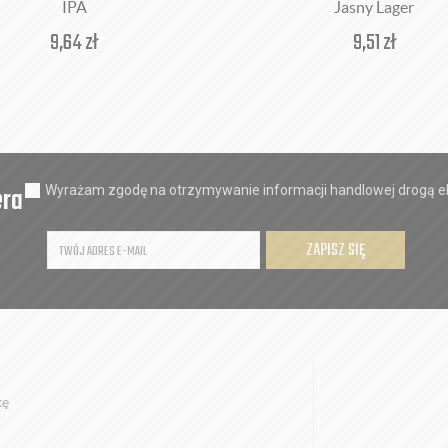
IPA
Jasny Lager
9,64
zł
9,51
zł
era
Wyrażam zgodę na otrzymywanie informacji handlowej drogą el
ZAPISZ SIĘ
kę