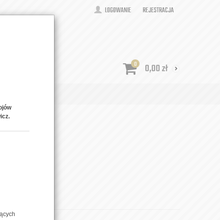
LOGOWANIE
REJESTRACJA
0
0,00
zł
ONTAKT
ojów
icz.
dziak
zących