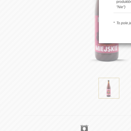
produkt
"Nie")
To pole 