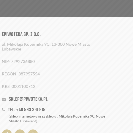
EPIWOTEKA SP. Z O.O.
ul. Mikołaja Kopernika 9C, 13-300 Nowe Miasto
Lubawskie
NIP: 7292736880
REGON: 387957554
KRS: 0001100712
SKLEP@PIWOTEKA.PL
TEL. +48 533 391 515
(sklep internetowy oraz sklep ul. Mikołaja Kopernika 9C, Nowe
Miasto Lubawskie)