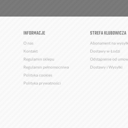
INFORMACJE
STREFA KLUBOWICZA
O nas
Abonament na wysył
Kontakt
Dostawy w Łodzi
Regulamin sklepu
Odstąpienie od umo
Regulamin pełnomocniwa
Dostawy i Wysyłki
Polityka cookies
Polityka prywatności