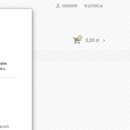
LOGOWANIE
REJESTRACJA
0
0,00
zł
ONTAKT
ojów
icz.
zących