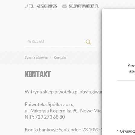
TEL: +48 533 391 515
SKLEP@PIWOTEKA.PL
OFERT
Strona główna
Kontakt
Str
KONTAKT
alk
Witryna sklep.piwoteka.pl obsługiwana jest przez fir
Epiwoteka Spółka z o.o.,
ul. Mikołaja Kopernika 9C, Nowe Miasto Lubawskim
NIP: 729 273 68 80
Konto bankowe Santander: 23 1090 1304 0000 0001
Oświadcz