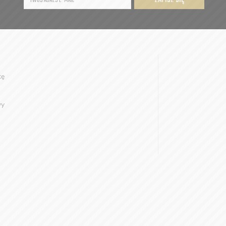
ZAPISZ SIĘ
kę
wy