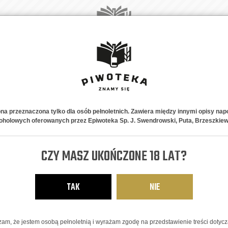
A
NOWOŚCI
PIWNE STYLE
NA PREZENT
ABONAMENT
K
ona przeznaczona tylko dla osób pełnoletnich. Zawiera między innymi opisy nap
oholowych oferowanych przez Epiwoteka Sp. J. Swendrowski, Puta, Brzeszkiew
CZY MASZ UKOŃCZONE 18 LAT?
mę:
TAK
NIE
 13-300
 4749 5453
am, że jestem osobą pełnoletnią i wyrażam zgodę na przedstawienie treści dotyc