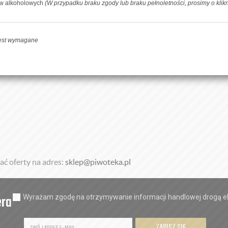
ów alkoholowych
(W przypadku braku zgody lub braku pełnoletności, prosimy o klik
bioru osobistego Nowe Miasto Lubawskie ul. Mikołaja Kopernika
jest wymagane
ć oferty na adres:
sklep@piwoteka.pl
era
Wyrażam zgodę na otrzymywanie informacji handlowej drogą el