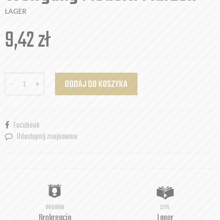
LAGER
9,42
zł
-
+
DODAJ DO KOSZYKA
Facebook
Udostepnij znajomemu
BROWAR
STYL
Brokreacja
Lager