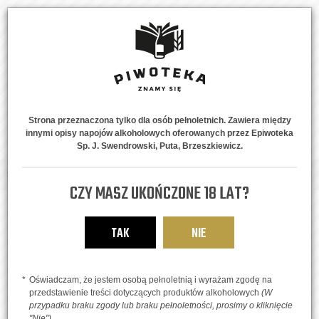
Strona przeznaczona tylko dla osób pełnoletnich. Zawiera między
innymi opisy napojów alkoholowych oferowanych przez Epiwoteka
MENU
0
Sp. J. Swendrowski, Puta, Brzeszkiewicz.
Strona główna
Piwne Style
Lagery
Wolfgang Modern Marzen
CZY MASZ UKOŃCZONE 18 LAT?
TAK
NIE
Oświadczam, że jestem osobą pełnoletnią i wyrażam zgodę na
przedstawienie treści dotyczących produktów alkoholowych
(W
przypadku braku zgody lub braku pełnoletności, prosimy o kliknięcie
"Nie")