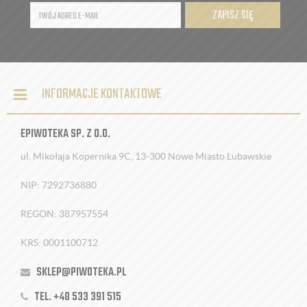
ZAPISZ SIĘ
INFORMACJE KONTAKTOWE
EPIWOTEKA SP. Z O.O.
ul. Mikołaja Kopernika 9C, 13-300 Nowe Miasto Lubawskie
NIP: 7292736880
REGON: 387957554
KRS: 0001100712
SKLEP@PIWOTEKA.PL
TEL. +48 533 391 515