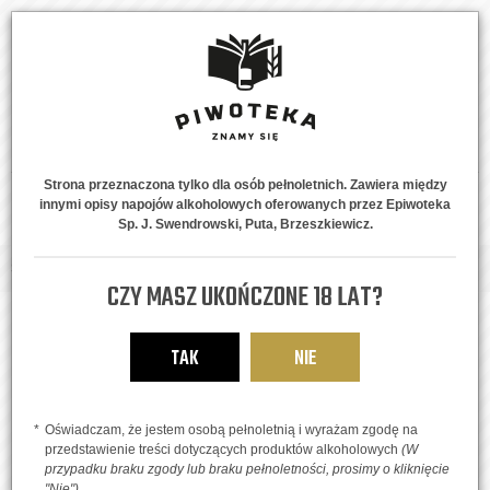
Strona przeznaczona tylko dla osób pełnoletnich. Zawiera między
innymi opisy napojów alkoholowych oferowanych przez Epiwoteka
MENU
0
Sp. J. Swendrowski, Puta, Brzeszkiewicz.
Strona główna
Piwne Style
IPA, APA, DIPA, TIPA
Friendly IPA
CZY MASZ UKOŃCZONE 18 LAT?
TAK
NIE
Oświadczam, że jestem osobą pełnoletnią i wyrażam zgodę na
przedstawienie treści dotyczących produktów alkoholowych
(W
przypadku braku zgody lub braku pełnoletności, prosimy o kliknięcie
"Nie")