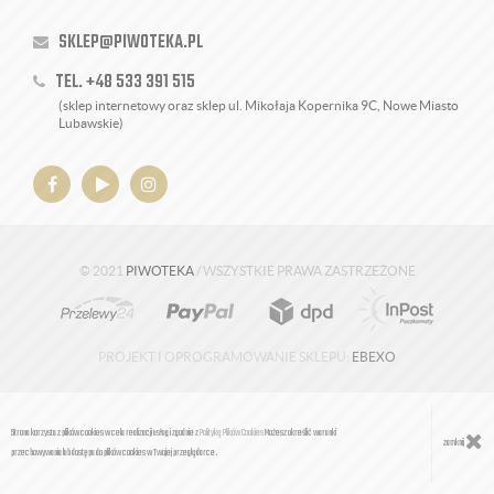
SKLEP@PIWOTEKA.PL
TEL. +48 533 391 515
(sklep internetowy oraz sklep ul. Mikołaja Kopernika 9C, Nowe Miasto
Lubawskie)
© 2021
PIWOTEKA
/ WSZYSTKIE PRAWA ZASTRZEŻONE
PROJEKT I OPROGRAMOWANIE SKLEPU:
EBEXO
Strona korzysta z plików cookies w celu realizacji usług i zgodnie z
Polityką Plików Cookies
Możesz określić warunki
zamknij
przechowywania lub dostępu do plików cookies w Twojej przeglądarce.