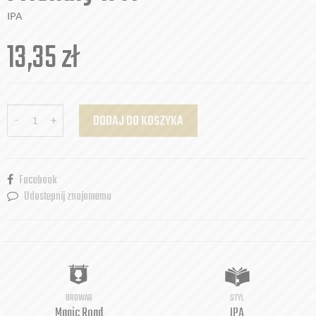
IPA
13,35
zł
-
+
DODAJ DO KOSZYKA
Facebook
Udostepnij znajomemu
BROWAR
STYL
Magic Road
IPA