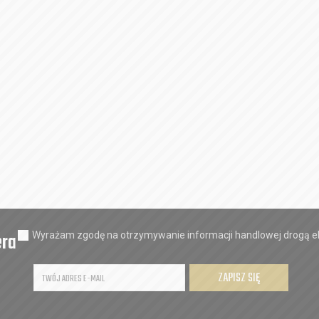
era
Wyrażam zgodę na otrzymywanie informacji handlowej drogą el
ZAPISZ SIĘ