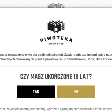
A
NOWOŚCI
PIWNE STYLE
NA PREZENT
ABONAMENT
K
ona przeznaczona tylko dla osób pełnoletnich. Zawiera między innymi opisy nap
oholowych oferowanych przez Epiwoteka Sp. J. Swendrowski, Puta, Brzeszkiew
Gessner Prem
CZY MASZ UKOŃCZONE 18 LAT?
PILS
10,50
zł
TAK
NIE
am, że jestem osobą pełnoletnią i wyrażam zgodę na przedstawienie treści dotyc