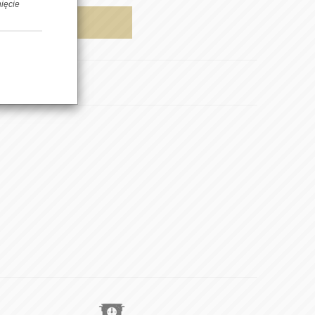
nięcie
AJ DO KOSZYKA
pnij znajomemu