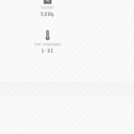
EKSTRAKT
11,9 blg.
TEMP. SERWOWANIA
5 - 8 C