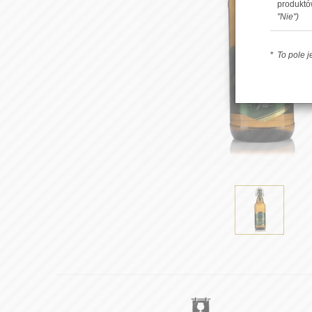
produkt
"Nie")
To pole 