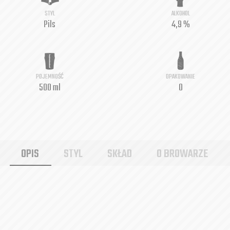
STYL
ALKOHOL
Pils
4,9 %
POJEMNOŚĆ
OPAKOWANIE
500 ml
0
OPIS
STYL
SKŁAD
O BROWARZE