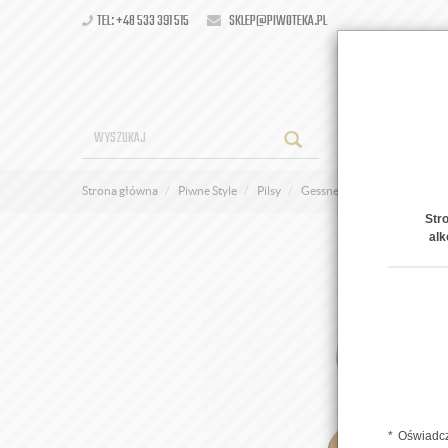
TEL: +48 533 391 515
SKLEP@PIWOTEKA.PL
OFERT
Strona główna
Piwne Style
Pilsy
Gessner Premium Pils
Str
alk
Oświadcz