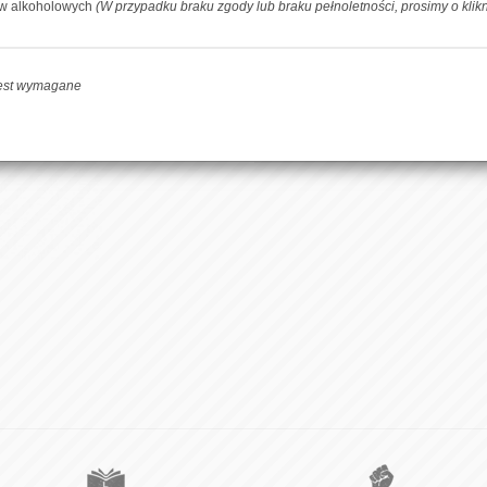
ów alkoholowych
(W przypadku braku zgody lub braku pełnoletności, prosimy o klik
-
+
DOD
jest wymagane
Facebook
Udoste