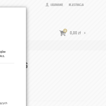
LOGOWANIE
REJESTRACJA
0
0,00
zł
ONTAKT
ojów
icz.
ium Pils
zących