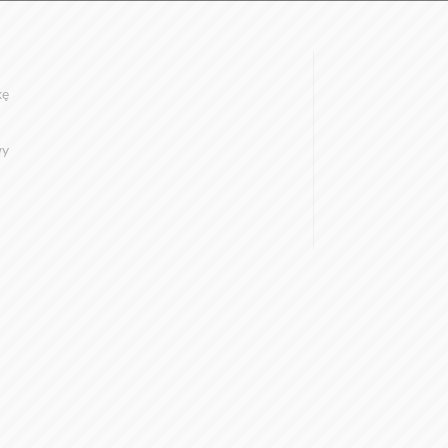
kę
wy