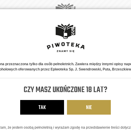
A
NOWOŚCI
PIWNE STYLE
NA PREZENT
ABONAMENT
K
ona przeznaczona tylko dla osób pełnoletnich. Zawiera między innymi opisy nap
oholowych oferowanych przez Epiwoteka Sp. J. Swendrowski, Puta, Brzeszkiew
Primator 24 D
CZY MASZ UKOŃCZONE 18 LAT?
CIEMNY MOCNY LAGER
11,86
zł
TAK
NIE
am, że jestem osobą pełnoletnią i wyrażam zgodę na przedstawienie treści dotyc