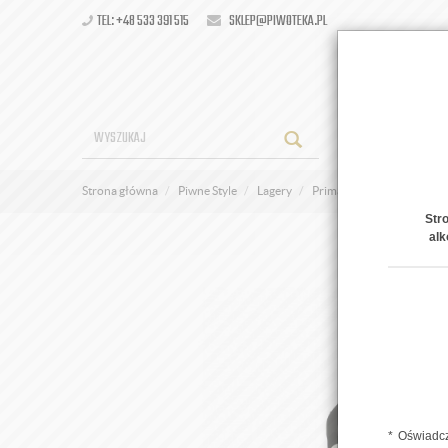
TEL: +48 533 391 515
SKLEP@PIWOTEKA.PL
OFERT
Strona główna
Piwne Style
Lagery
Primator 24 Double
Str
alk
Oświadcz