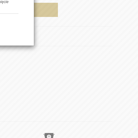
nięcie
AJ DO KOSZYKA
pnij znajomemu