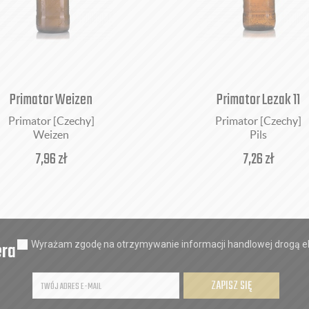
Primator Weizen
Primator Lezak 11
Primator [Czechy]
Primator [Czechy]
Weizen
Pils
7,96
zł
7,26
zł
era
Wyrażam zgodę na otrzymywanie informacji handlowej drogą el
ZAPISZ SIĘ