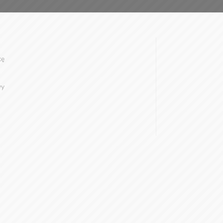
kę
wy