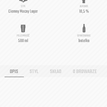
STYL
ALKOHOL
Ciemny Mocny Lager
10,5 %
POJEMNOŚĆ
OPAKOWANIE
500 ml
butelka
OPIS
STYL
SKŁAD
O BROWARZE