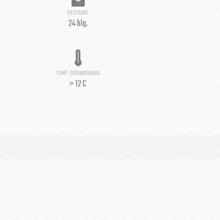
EKSTRAKT
24 blg.
TEMP. SERWOWANIA
> 12 C