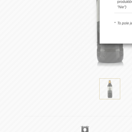
produkt
"Nie")
To pole 