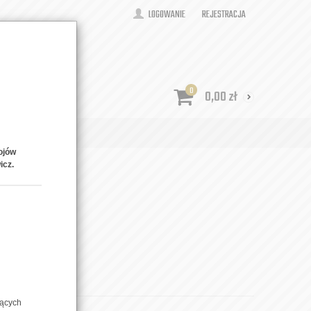
LOGOWANIE
REJESTRACJA
0
0,00
zł
ONTAKT
ojów
icz.
ouble
zących