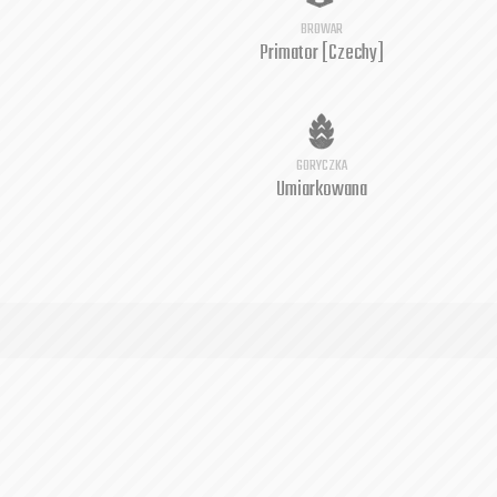
BROWAR
Primator [Czechy]
GORYCZKA
Umiarkowana