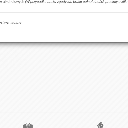
ów alkoholowych
(W przypadku braku zgody lub braku pełnoletności, prosimy o klik
-
+
DOD
jest wymagane
Facebook
Udoste