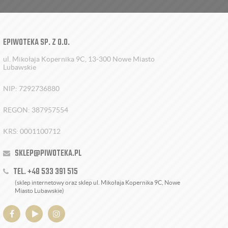
EPIWOTEKA SP. Z O.O.
ul. Mikołaja Kopernika 9C, 13-300 Nowe Miasto
Lubawskie
NIP: 7292736880
REGON: 387957554
KRS: 0001100712
SKLEP@PIWOTEKA.PL
TEL. +48 533 391 515
(sklep internetowy oraz sklep ul. Mikołaja Kopernika 9C, Nowe
Miasto Lubawskie)