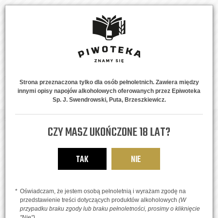
Strona przeznaczona tylko dla osób pełnoletnich. Zawiera między
innymi opisy napojów alkoholowych oferowanych przez Epiwoteka
MENU
0
Sp. J. Swendrowski, Puta, Brzeszkiewicz.
Strona główna
Piwne Style
Portery
Król Północy
CZY MASZ UKOŃCZONE 18 LAT?
TAK
NIE
Oświadczam, że jestem osobą pełnoletnią i wyrażam zgodę na
przedstawienie treści dotyczących produktów alkoholowych
(W
przypadku braku zgody lub braku pełnoletności, prosimy o kliknięcie
"Nie")