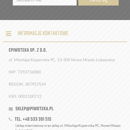
ZAPISZ SIĘ
INFORMACJE KONTAKTOWE
EPIWOTEKA SP. Z O.O.
ul. Mikołaja Kopernika 9C, 13-300 Nowe Miasto Lubawskie
NIP: 7292736880
REGON: 387957554
KRS: 0001100712
SKLEP@PIWOTEKA.PL
TEL. +48 533 391 515
(sklep internetowy oraz sklep ul. Mikołaja Kopernika 9C, Nowe Miasto