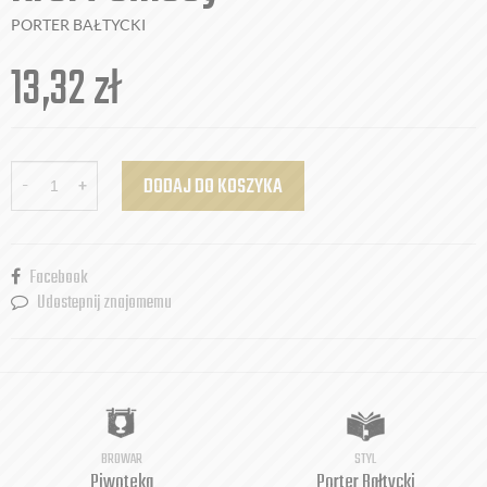
PORTER BAŁTYCKI
13,32
zł
-
+
DODAJ DO KOSZYKA
Facebook
Udostepnij znajomemu
BROWAR
STYL
Piwoteka
Porter Bałtycki