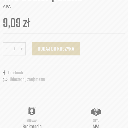
APA
9,09
zł
-
+
DODAJ DO KOSZYKA
Facebook
Udostepnij znajomemu
BROWAR
STYL
Brokreacja
APA