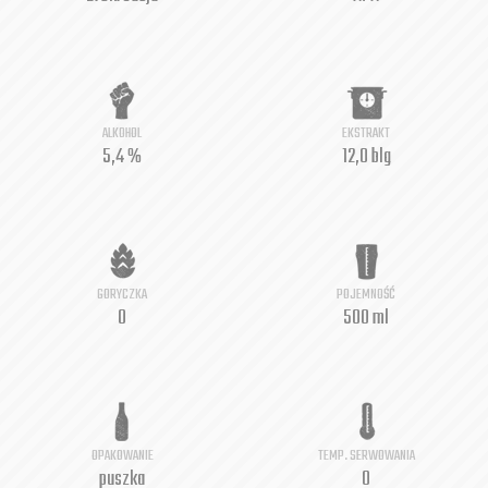
ALKOHOL
EKSTRAKT
5,4 %
12,0 blg
GORYCZKA
POJEMNOŚĆ
0
500 ml
OPAKOWANIE
TEMP. SERWOWANIA
puszka
0