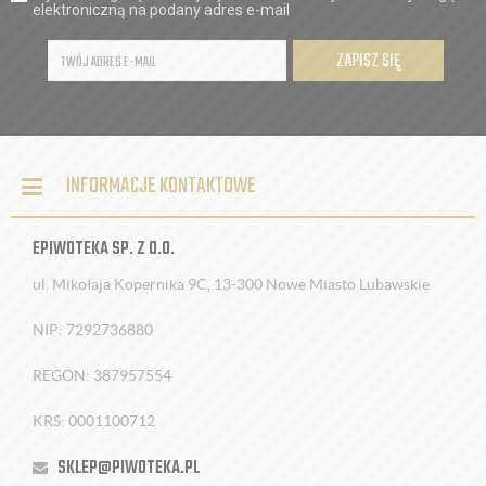
elektroniczną na podany adres e-mail
ZAPISZ SIĘ
INFORMACJE KONTAKTOWE
EPIWOTEKA SP. Z O.O.
ul. Mikołaja Kopernika 9C, 13-300 Nowe Miasto Lubawskie
NIP: 7292736880
REGON: 387957554
KRS: 0001100712
SKLEP@PIWOTEKA.PL