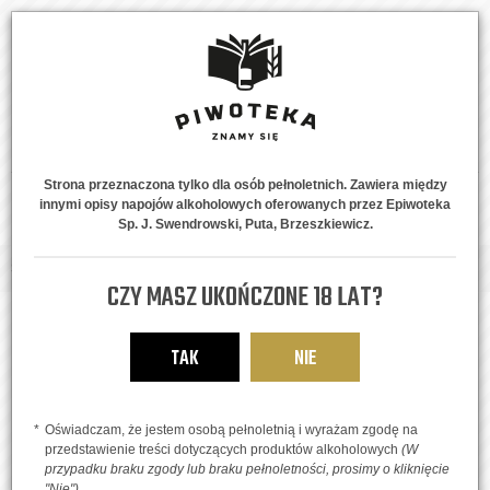
Strona przeznaczona tylko dla osób pełnoletnich. Zawiera między
innymi opisy napojów alkoholowych oferowanych przez Epiwoteka
MENU
0
Sp. J. Swendrowski, Puta, Brzeszkiewicz.
Strona główna
Oferta
Piwa
Gorzkie
The Dealer puszka
CZY MASZ UKOŃCZONE 18 LAT?
TAK
NIE
Oświadczam, że jestem osobą pełnoletnią i wyrażam zgodę na
przedstawienie treści dotyczących produktów alkoholowych
(W
przypadku braku zgody lub braku pełnoletności, prosimy o kliknięcie
"Nie")