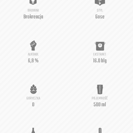
BROWAR
STYL
Brokreacja
Gose
ALKOHOL
EKSTRAKT
6,8 %
16.0 blg
GORYCZKA
POJEMNOŚĆ
0
500 ml