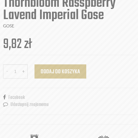
Thornbloom Rasspberry
Lavend Imperial Gose
GOSE
9,82
zł
-
+
DODAJ DO KOSZYKA
Facebook
Udostepnij znajomemu