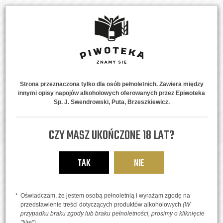
Strona przeznaczona tylko dla osób pełnoletnich. Zawiera między
innymi opisy napojów alkoholowych oferowanych przez Epiwoteka
MENU
0
Sp. J. Swendrowski, Puta, Brzeszkiewicz.
Strona główna
Piwne Style
Gose
Thornbloom Rasspberry Lavend
CZY MASZ UKOŃCZONE 18 LAT?
Imperial Gose
TAK
NIE
Oświadczam, że jestem osobą pełnoletnią i wyrażam zgodę na
przedstawienie treści dotyczących produktów alkoholowych
(W
przypadku braku zgody lub braku pełnoletności, prosimy o kliknięcie
"Nie")