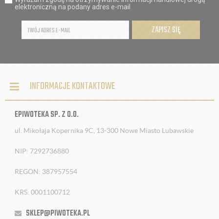
elektroniczną na podany adres e-mail
ZAPISZ SIĘ
INFORMACJE KONTAKTOWE
EPIWOTEKA SP. Z O.O.
ul. Mikołaja Kopernika 9C, 13-300 Nowe Miasto Lubawskie
NIP: 7292736880
REGON: 387957554
KRS: 0001100712
SKLEP@PIWOTEKA.PL