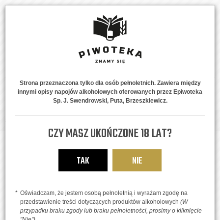
Strona przeznaczona tylko dla osób pełnoletnich. Zawiera między
innymi opisy napojów alkoholowych oferowanych przez Epiwoteka
MENU
0
Sp. J. Swendrowski, Puta, Brzeszkiewicz.
Strona główna
Piwne Style
Gose
Saperskie
CZY MASZ UKOŃCZONE 18 LAT?
TAK
NIE
Oświadczam, że jestem osobą pełnoletnią i wyrażam zgodę na
przedstawienie treści dotyczących produktów alkoholowych
(W
przypadku braku zgody lub braku pełnoletności, prosimy o kliknięcie
"Nie")