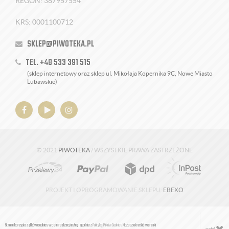
REGON: 387957554
KRS: 0001100712
SKLEP@PIWOTEKA.PL
TEL. +48 533 391 515
(sklep internetowy oraz sklep ul. Mikołaja Kopernika 9C, Nowe Miasto
Lubawskie)
© 2021
PIWOTEKA
/ WSZYSTKIE PRAWA ZASTRZEŻONE
PROJEKT I OPROGRAMOWANIE SKLEPU:
EBEXO
Strona korzysta z plików cookies w celu realizacji usług i zgodnie z
Polityką Plików Cookies
Możesz określić warunki