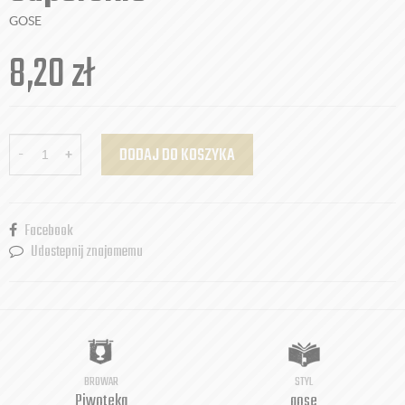
GOSE
8,20
zł
-
+
DODAJ DO KOSZYKA
Facebook
Udostepnij znajomemu
BROWAR
STYL
Piwoteka
gose