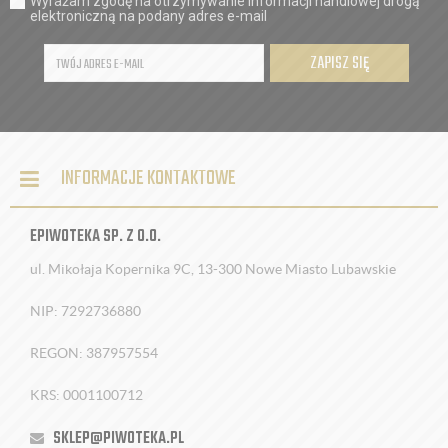
Wyrażam zgodę na otrzymywanie informacji handlowej drogą
elektroniczną na podany adres e-mail
ZAPISZ SIĘ
INFORMACJE KONTAKTOWE
EPIWOTEKA SP. Z O.O.
ul. Mikołaja Kopernika 9C, 13-300 Nowe Miasto Lubawskie
NIP: 7292736880
REGON: 387957554
KRS: 0001100712
SKLEP@PIWOTEKA.PL