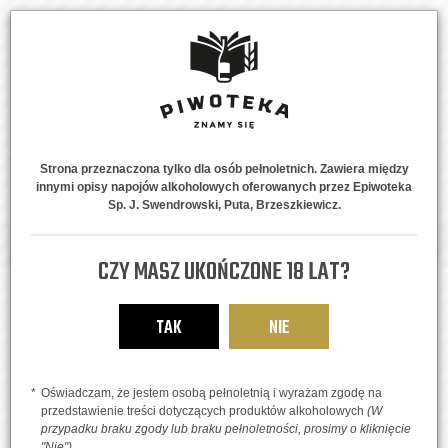
Strona przeznaczona tylko dla osób pełnoletnich. Zawiera między
innymi opisy napojów alkoholowych oferowanych przez Epiwoteka
MENU
0
Sp. J. Swendrowski, Puta, Brzeszkiewicz.
Strona główna
Piwne Style
Witbier - piwa białe
Polska Wolność
CZY MASZ UKOŃCZONE 18 LAT?
TAK
NIE
Oświadczam, że jestem osobą pełnoletnią i wyrażam zgodę na
przedstawienie treści dotyczących produktów alkoholowych
(W
przypadku braku zgody lub braku pełnoletności, prosimy o kliknięcie
"Nie")