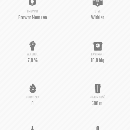
BROWAR
STYL
Browar Mentzen
Witbier
ALKOHOL
EKSTRAKT
7,0 %
18,0 blg
GORYCZKA
POJEMNOŚĆ
0
500 ml