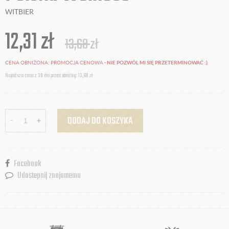
WITBIER
12,31
zł
13,68
zł
CENA OBNIŻONA:
PROMOCJA CENOWA -
NIE POZWÓL MI SIĘ PRZETERMINOWAĆ :)
Najniższa cena z 30 dni przed obniżką: 13,68 zł
-
+
DODAJ DO KOSZYKA
Facebook
Udostepnij znajomemu