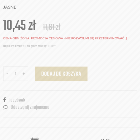
JASNE
10,45
zł
11,61
zł
CENA OBNIŻONA:
PROMOCJA CENOWA -
NIE POZWÓL MI SIĘ PRZETERMINOWAĆ :)
Najniższa cena z 30 dni przed obniżką: 11,61 zł
-
+
DODAJ DO KOSZYKA
Facebook
Udostepnij znajomemu