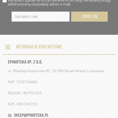
Wyrażam zgodę na otrzymywanie informacji handlowej drogą
elektroniczną na podany adres e-mail
ZAPISZ SIĘ
INFORMACJE KONTAKTOWE
EPIWOTEKA SP. Z O.O.
ul. Mikołaja Kopernika 9C, 13-300 Nowe Miasto Lubawskie
NIP: 7292736880
REGON: 387957554
KRS: 0001100712
SKLEP@PIWOTEKA.PL