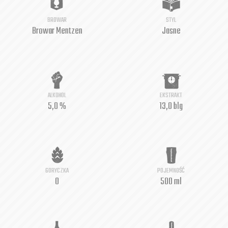
BROWAR
STYL
Browar Mentzen
Jasne
ALKOHOL
EKSTRAKT
5,0 %
13,0 blg
GORYCZKA
POJEMNOŚĆ
0
500 ml