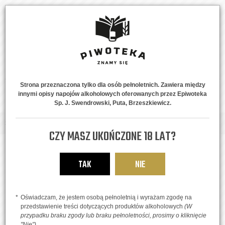
Strona przeznaczona tylko dla osób pełnoletnich. Zawiera między
innymi opisy napojów alkoholowych oferowanych przez Epiwoteka
MENU
0
Sp. J. Swendrowski, Puta, Brzeszkiewicz.
Strona główna
Oferta
Piwa
Łagodne
Filozofia XD
CZY MASZ UKOŃCZONE 18 LAT?
TAK
NIE
Oświadczam, że jestem osobą pełnoletnią i wyrażam zgodę na
przedstawienie treści dotyczących produktów alkoholowych
(W
przypadku braku zgody lub braku pełnoletności, prosimy o kliknięcie
"Nie")