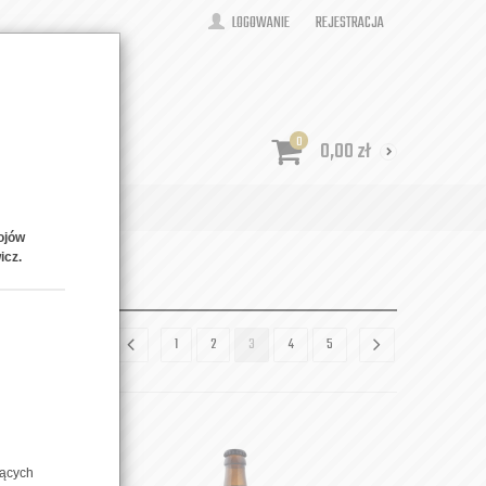
LOGOWANIE
REJESTRACJA
0
0,00
zł
ONTAKT
ojów
icz.
1
2
3
4
5
zących