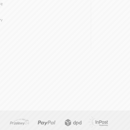
kę
wy