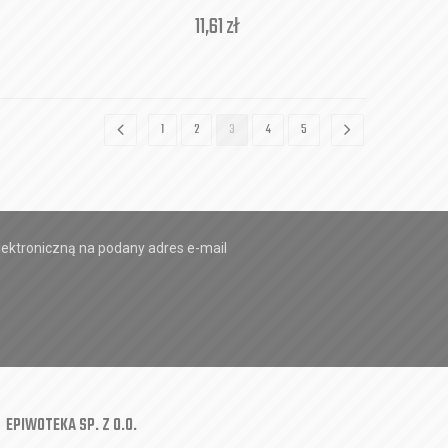
11,61
zł
1
2
3
4
5
ektroniczną na podany adres e-mail
EPIWOTEKA SP. Z O.O.