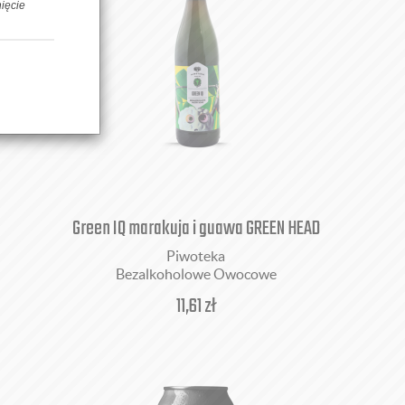
nięcie
Green IQ marakuja i guawa GREEN HEAD
Piwoteka
Bezalkoholowe Owocowe
11,61
zł