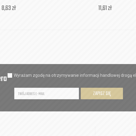
8,63
zł
11,61
zł
era
Wyrażam zgodę na otrzymywanie informacji handlowej drogą el
ZAPISZ SIĘ