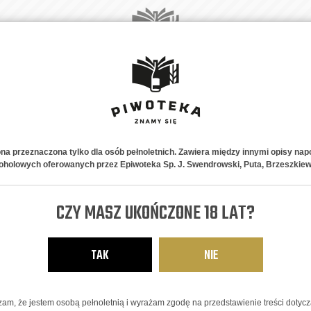
A
NOWOŚCI
PIWNE STYLE
NA PREZENT
ABONAMENT
K
ona przeznaczona tylko dla osób pełnoletnich. Zawiera między innymi opisy nap
oholowych oferowanych przez Epiwoteka Sp. J. Swendrowski, Puta, Brzeszkiew
CZY MASZ UKOŃCZONE 18 LAT?
Pokaż:
TAK
NIE
am, że jestem osobą pełnoletnią i wyrażam zgodę na przedstawienie treści dotyc