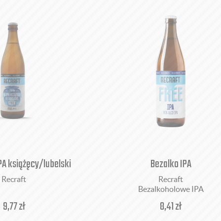
PA książęcy/lubelski
Bezalko IPA
Recraft
Recraft
Bezalkoholowe IPA
9,77
zł
8,41
zł