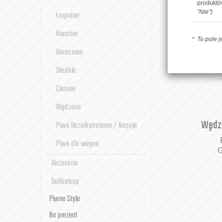
produkt
"Nie")
Łagodne
Kwaśne
To pole 
Owocowe
Słodkie
Ciemne
Wędzone
Wędzi
Piwa Bezalkoholowe / Napoje
Piwa dla wegan
G
Akcesoria
Delikatesy
Piwne Style
Na prezent