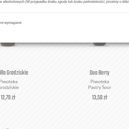
ów alkoholowych
(W przypadku braku zgody lub braku pełnoletności, prosimy o klik
jest wymagane
lla Grodziskie
Dua Berry
Piwoteka
Piwoteka
rodziskie
Pastry Sour
12,79
zł
13,58
zł