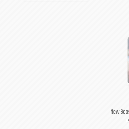
New Seas
B