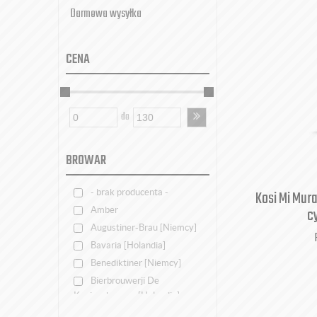
Darmowa wysyłka
CENA
do
BROWAR
Kosi Mi Mur
- brak producenta -
c
Amber
Augustiner-Brau [Niemcy]
Bavaria [Holandia]
Benediktiner [Niemcy]
Bierbrouwerji De
Koningshoeven [Holandia]
Brokreacja