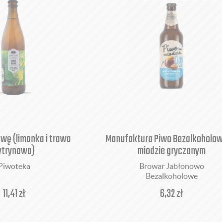
awę (limonka i trawa
Manufaktura Piwo Bezalkoholow
ytrynowa)
miodzie gryczanym
Piwoteka
Browar Jabłonowo
Bezalkoholowe
11,41
zł
6,32
zł