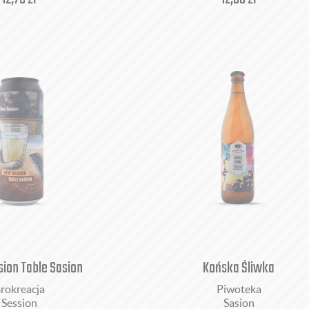
ion Table Sasion
Końska Śliwka
rokreacja
Piwoteka
Session
Sasion