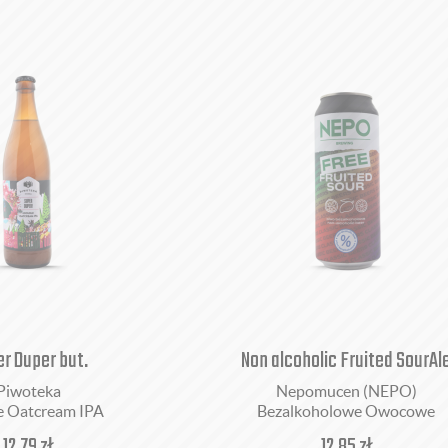
r Duper but.
Non alcoholic Fruited SourAl
Piwoteka
Nepomucen (NEPO)
e Oatcream IPA
Bezalkoholowe Owocowe
12,79
zł
12,85
zł