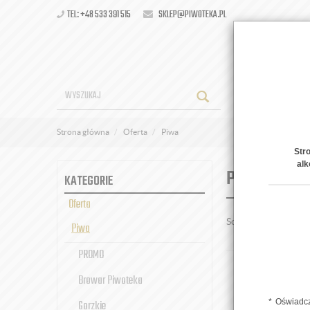
TEL: +48 533 391 515
SKLEP@PIWOTEKA.PL
OFERT
Strona główna
Oferta
Piwa
Str
alk
PIWA
KATEGORIE
Oferta
Sortuj po:
Piwa
PROMO
Browar Piwoteka
Oświadcz
Gorzkie