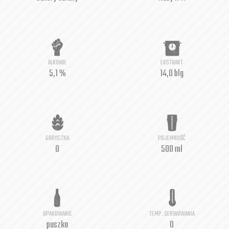
ALKOHOL
EKSTRAKT
5,1 %
14,0 blg
GORYCZKA
POJEMNOŚĆ
0
500 ml
OPAKOWANIE
TEMP. SERWOWANIA
puszka
0