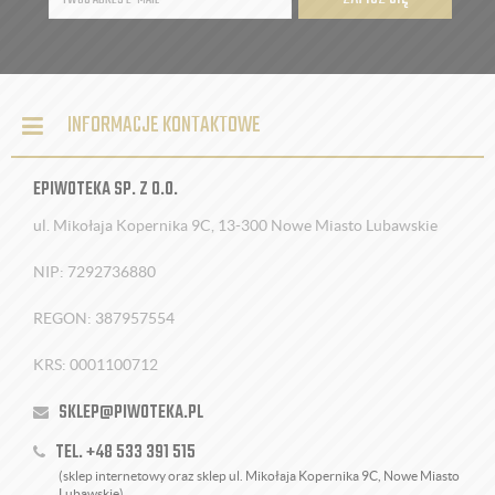
INFORMACJE KONTAKTOWE
EPIWOTEKA SP. Z O.O.
ul. Mikołaja Kopernika 9C, 13-300 Nowe Miasto Lubawskie
NIP: 7292736880
REGON: 387957554
KRS: 0001100712
SKLEP@PIWOTEKA.PL
TEL. +48 533 391 515
(sklep internetowy oraz sklep ul. Mikołaja Kopernika 9C, Nowe Miasto
Lubawskie)