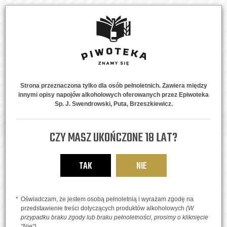
Strona przeznaczona tylko dla osób pełnoletnich. Zawiera między
innymi opisy napojów alkoholowych oferowanych przez Epiwoteka
MENU
0
Sp. J. Swendrowski, Puta, Brzeszkiewicz.
Strona główna
Piwne Style
IPA, APA, DIPA, TIPA
Sztuka Hazy IPA
CZY MASZ UKOŃCZONE 18 LAT?
TAK
NIE
Oświadczam, że jestem osobą pełnoletnią i wyrażam zgodę na
przedstawienie treści dotyczących produktów alkoholowych
(W
przypadku braku zgody lub braku pełnoletności, prosimy o kliknięcie
"Nie")