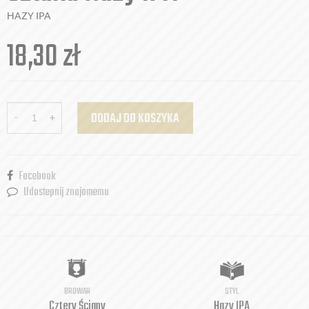
HAZY IPA
18,30
zł
-
+
DODAJ DO KOSZYKA
Facebook
Udostepnij znajomemu
BROWAR
STYL
Cztery Ściany
Hazy IPA