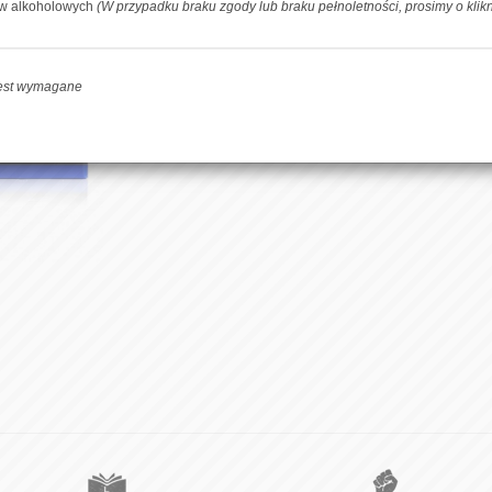
-
+
DOD
ów alkoholowych
(W przypadku braku zgody lub braku pełnoletności, prosimy o klik
jest wymagane
Facebook
Udoste