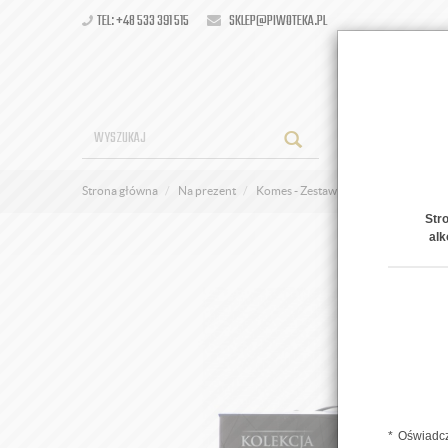
TEL: +48 533 391 515
SKLEP@PIWOTEKA.PL
OFERT
Strona główna
Na prezent
Komes - Zestaw "Kolekcja Konesera"
Str
alk
Oświadcz