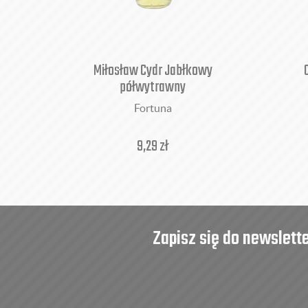
Miłosław Cydr Jabłkowy
półwytrawny
Fortuna
9,29
zł
Zapisz się do newslett