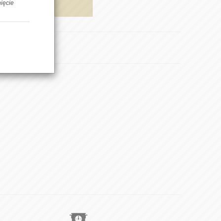
AJ DO KOSZYKA
nięcie
pnij znajomemu