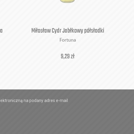
wa
Miłosław Cydr Jabłkowy półsłodki
Mił
Fortuna
9,29
zł
ektroniczną na podany adres e-mail