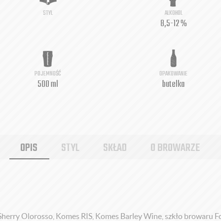
STYL
ALKOHOL
8,5-12 %
POJEMNOŚĆ
OPAKOWANIE
500 ml
butelka
OPIS
STYL
SKŁAD
O BROWARZE
Sherry Olorosso, Komes RIS, Komes Barley Wine, szkło browaru 