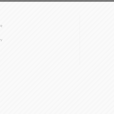
kę
wy