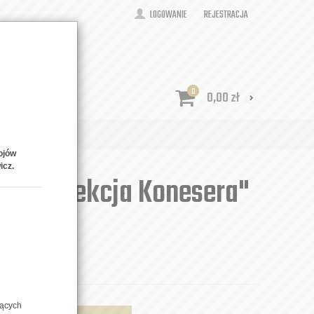
LOGOWANIE
REJESTRACJA
0
0,00
zł
ONTAKT
ojów
icz.
aw "Kolekcja Konesera"
zących