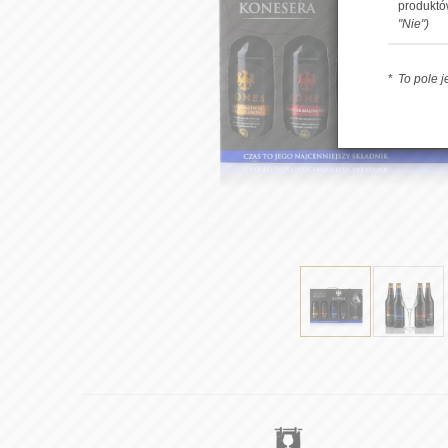
produkt
"Nie")
To pole 