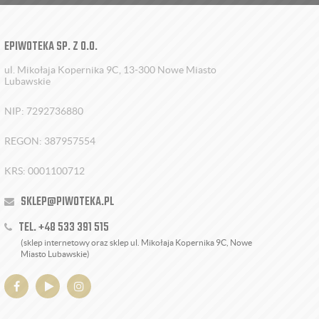
EPIWOTEKA SP. Z O.O.
ul. Mikołaja Kopernika 9C, 13-300 Nowe Miasto
Lubawskie
NIP: 7292736880
REGON: 387957554
KRS: 0001100712
SKLEP@PIWOTEKA.PL
TEL. +48 533 391 515
(sklep internetowy oraz sklep ul. Mikołaja Kopernika 9C, Nowe
Miasto Lubawskie)