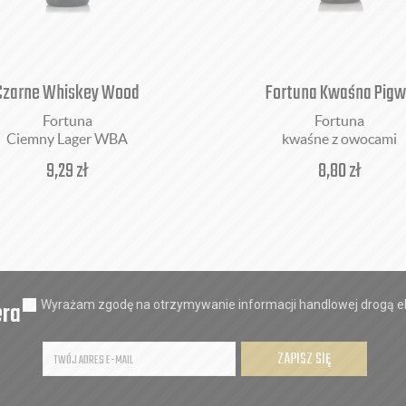
Czarne Whiskey Wood
Fortuna Kwaśna Pig
Fortuna
Fortuna
Ciemny Lager WBA
kwaśne z owocami
9,29
zł
8,80
zł
era
Wyrażam zgodę na otrzymywanie informacji handlowej drogą el
ZAPISZ SIĘ