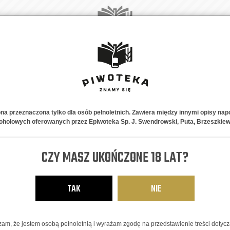
A
NOWOŚCI
PIWNE STYLE
NA PREZENT
ABONAMENT
K
ona przeznaczona tylko dla osób pełnoletnich. Zawiera między innymi opisy nap
oholowych oferowanych przez Epiwoteka Sp. J. Swendrowski, Puta, Brzeszkiew
Komes - Zest
CZY MASZ UKOŃCZONE 18 LAT?
64,91
zł
TAK
NIE
am, że jestem osobą pełnoletnią i wyrażam zgodę na przedstawienie treści dotyc