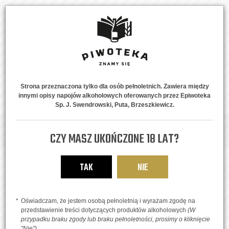
Strona przeznaczona tylko dla osób pełnoletnich. Zawiera między
innymi opisy napojów alkoholowych oferowanych przez Epiwoteka
MENU
0
Sp. J. Swendrowski, Puta, Brzeszkiewicz.
Strona główna
Piwne Style
IPA, APA, DIPA, TIPA
Karma Crazy Lines
CZY MASZ UKOŃCZONE 18 LAT?
Series APA
TAK
NIE
Oświadczam, że jestem osobą pełnoletnią i wyrażam zgodę na
przedstawienie treści dotyczących produktów alkoholowych
(W
przypadku braku zgody lub braku pełnoletności, prosimy o kliknięcie
"Nie")