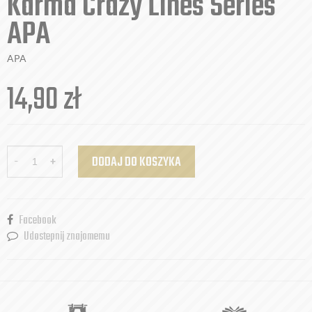
Karma Crazy Lines Series
APA
APA
14,90
zł
-
+
DODAJ DO KOSZYKA
Facebook
Udostepnij znajomemu