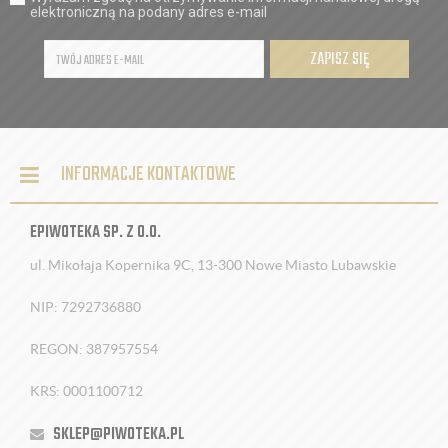
elektroniczną na podany adres e-mail
ZAPISZ SIĘ
INFORMACJE KONTAKTOWE
EPIWOTEKA SP. Z O.O.
ul. Mikołaja Kopernika 9C, 13-300 Nowe Miasto Lubawskie
NIP: 7292736880
REGON: 387957554
KRS: 0001100712
SKLEP@PIWOTEKA.PL