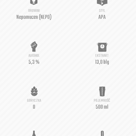
BROWAR
STYL
Nepomucen (NEPO)
APA
ALKOHOL
EKSTRAKT
5,3 %
13,0 blg
GORYCZKA
POJEMNOŚĆ
0
500 ml