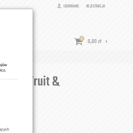
LOGOWANIE
REJESTRACJA
0
0,00
zł
ONTAKT
ojów
icz.
assion Fruit &
OUR
zących