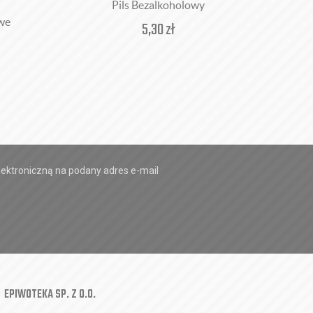
Pils Bezalkoholowy
we
5,30
zł
ektroniczną na podany adres e-mail
EPIWOTEKA SP. Z O.O.