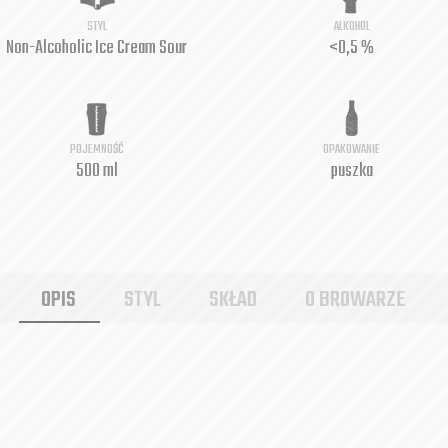
STYL
ALKOHOL
Non-Alcoholic Ice Cream Sour
<0,5 %
POJEMNOŚĆ
OPAKOWANIE
500 ml
puszka
OPIS
STYL
SKŁAD
O BROWARZE