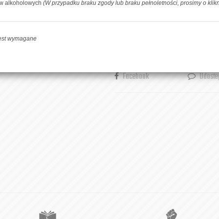
ów alkoholowych
(W przypadku braku zgody lub braku pełnoletności, prosimy o klik
-
+
DOD
jest wymagane
Facebook
Udoste