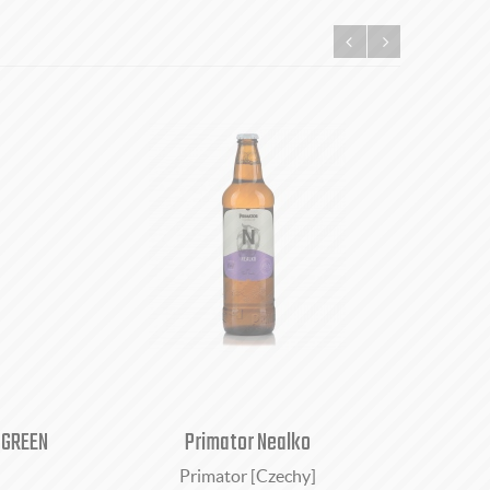
 GREEN
Primator Nealko
Opc
Primator [Czechy]