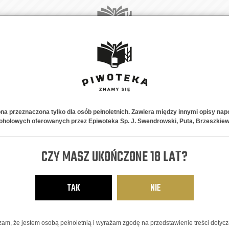
A
NOWOŚCI
PIWNE STYLE
NA PREZENT
ABONAMENT
K
it & Mango/peach
ona przeznaczona tylko dla osób pełnoletnich. Zawiera między innymi opisy nap
oholowych oferowanych przez Epiwoteka Sp. J. Swendrowski, Puta, Brzeszkiew
Free Gelato P
Mango/peach
CZY MASZ UKOŃCZONE 18 LAT?
NON-ALCOHOLIC ICE CREAM S
TAK
NIE
14,69
zł
am, że jestem osobą pełnoletnią i wyrażam zgodę na przedstawienie treści dotyc