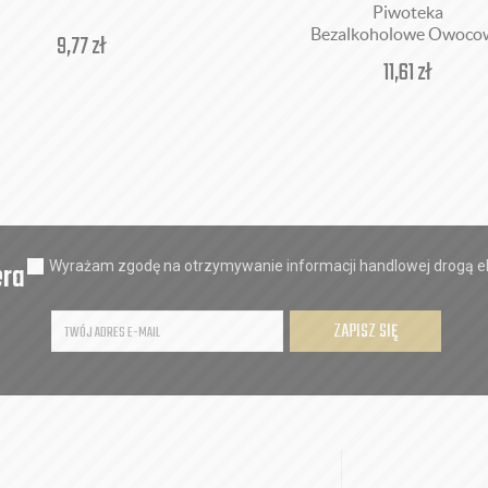
Piwoteka
Bezalkoholowe Owoco
9,77
zł
11,61
zł
era
Wyrażam zgodę na otrzymywanie informacji handlowej drogą el
ZAPISZ SIĘ