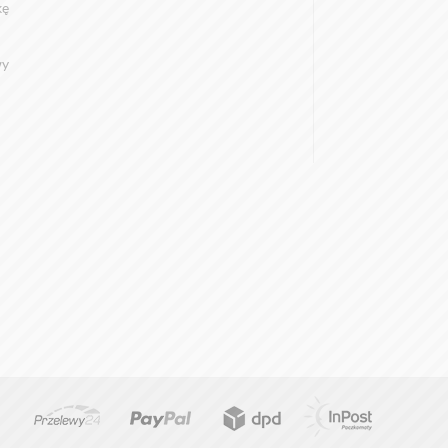
kę
wy