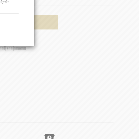
nięcie
AJ DO KOSZYKA
pnij znajomemu