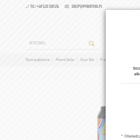
TEL: +48 533 391 515
SKLEP@PIWOTEKA.PL
OFERT
Strona główna
Piwne Style
Sour Ale
Free Gelato Passion Fru
Str
alk
Oświadcz