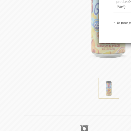
produkt
"Nie")
To pole 