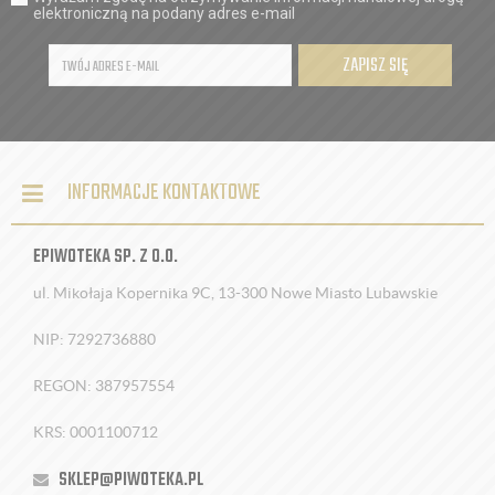
elektroniczną na podany adres e-mail
ZAPISZ SIĘ
INFORMACJE KONTAKTOWE
EPIWOTEKA SP. Z O.O.
ul. Mikołaja Kopernika 9C, 13-300 Nowe Miasto Lubawskie
NIP: 7292736880
REGON: 387957554
KRS: 0001100712
SKLEP@PIWOTEKA.PL