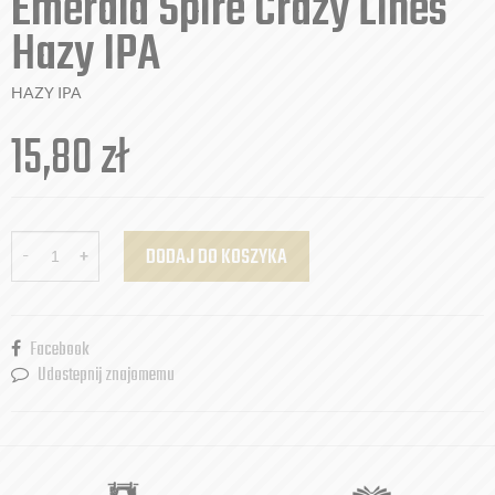
Emerald Spire Crazy Lines
Hazy IPA
HAZY IPA
15,80
zł
-
+
DODAJ DO KOSZYKA
Facebook
Udostepnij znajomemu