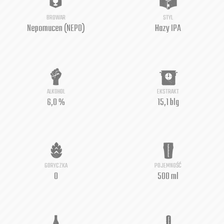
BROWAR
STYL
Nepomucen (NEPO)
Hazy IPA
ALKOHOL
EKSTRAKT
6,0 %
15,1 blg
GORYCZKA
POJEMNOŚĆ
0
500 ml