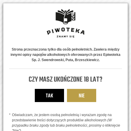
Strona przeznaczona tylko dla osób pełnoletnich. Zawiera między
innymi opisy napojów alkoholowych oferowanych przez Epiwoteka
MENU
0
Sp. J. Swendrowski, Puta, Brzeszkiewicz.
Strona główna
Piwne Style
IPA, APA, DIPA, TIPA
Emerald Spire Crazy
CZY MASZ UKOŃCZONE 18 LAT?
Lines Hazy IPA
TAK
NIE
Oświadczam, że jestem osobą pełnoletnią i wyrażam zgodę na
przedstawienie treści dotyczących produktów alkoholowych
(W
przypadku braku zgody lub braku pełnoletności, prosimy o kliknięcie
"Nie")