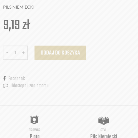
PILS NIEMIECKI
9,19
zł
-
+
DODAJ DO KOSZYKA
Facebook
Udostepnij znajomemu
BROWAR
STYL
Pinta
Pils Niemiecki