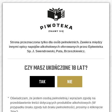
Strona przeznaczona tylko dla osób pełnoletnich. Zawiera między
innymi opisy napojów alkoholowych oferowanych przez Epiwoteka
MENU
0
Sp. J. Swendrowski, Puta, Brzeszkiewicz.
Strona główna
Piwne Style
Lagery
De Pils
CZY MASZ UKOŃCZONE 18 LAT?
TAK
NIE
Oświadczam, że jestem osobą pełnoletnią i wyrażam zgodę na
przedstawienie treści dotyczących produktów alkoholowych
(W
przypadku braku zgody lub braku pełnoletności, prosimy o kliknięcie
"Nie")