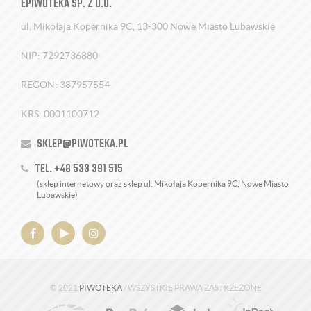
EPIWOTEKA SP. Z O.O.
ul. Mikołaja Kopernika 9C, 13-300 Nowe Miasto Lubawskie
NIP: 7292736880
REGON: 387957554
KRS: 0001100712
SKLEP@PIWOTEKA.PL
TEL. +48 533 391 515
(sklep internetowy oraz sklep ul. Mikołaja Kopernika 9C, Nowe Miasto
Lubawskie)
© 2021
PIWOTEKA
/ WSZYSTKIE PRAWA ZASTRZEŻONE