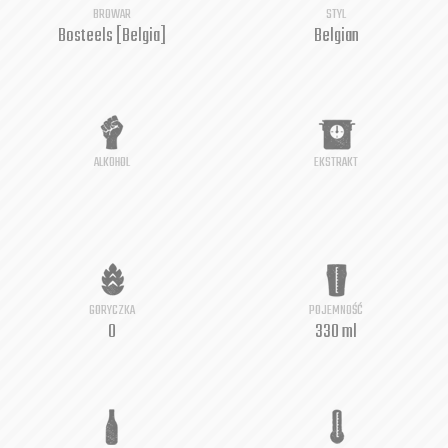
BROWAR
STYL
Bosteels [Belgia]
Belgian
ALKOHOL
EKSTRAKT
GORYCZKA
POJEMNOŚĆ
0
330 ml