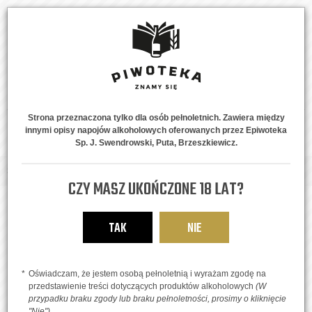
Strona przeznaczona tylko dla osób pełnoletnich. Zawiera między
innymi opisy napojów alkoholowych oferowanych przez Epiwoteka
MENU
0
Sp. J. Swendrowski, Puta, Brzeszkiewicz.
Strona główna
Piwne Style
Inne
Bosteels Pauwel Kwak Blonde 330 ml
CZY MASZ UKOŃCZONE 18 LAT?
TAK
NIE
Oświadczam, że jestem osobą pełnoletnią i wyrażam zgodę na
przedstawienie treści dotyczących produktów alkoholowych
(W
przypadku braku zgody lub braku pełnoletności, prosimy o kliknięcie
"Nie")