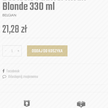
Blonde 330 ml
BELGIAN
21,28
zł
-
+
DODAJ DO KOSZYKA
Facebook
Udostepnij znajomemu