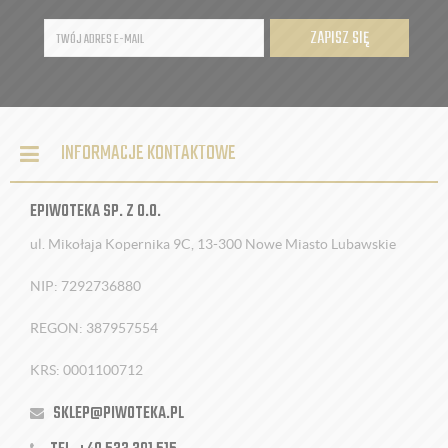
ZAPISZ SIĘ
INFORMACJE KONTAKTOWE
EPIWOTEKA SP. Z O.O.
ul. Mikołaja Kopernika 9C, 13-300 Nowe Miasto Lubawskie
NIP: 7292736880
REGON: 387957554
KRS: 0001100712
SKLEP@PIWOTEKA.PL