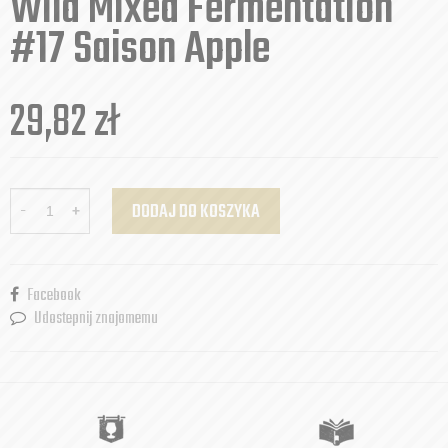
Wild Mixed Fermentation
#17 Saison Apple
29,82
zł
-
+
DODAJ DO KOSZYKA
Facebook
Udostepnij znajomemu