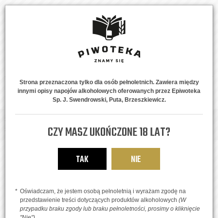
Strona przeznaczona tylko dla osób pełnoletnich. Zawiera między
innymi opisy napojów alkoholowych oferowanych przez Epiwoteka
MENU
0
Sp. J. Swendrowski, Puta, Brzeszkiewicz.
Strona główna
Piwne Style
Owocowe
Wild Mixed Fermentation #17
CZY MASZ UKOŃCZONE 18 LAT?
Saison Apple
TAK
NIE
Oświadczam, że jestem osobą pełnoletnią i wyrażam zgodę na
przedstawienie treści dotyczących produktów alkoholowych
(W
przypadku braku zgody lub braku pełnoletności, prosimy o kliknięcie
"Nie")