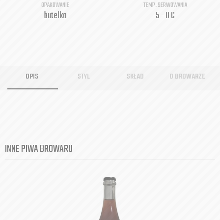
OPAKOWANIE
TEMP. SERWOWANIA
butelka
5 - 8 C
OPIS
STYL
SKŁAD
O BROWARZE
INNE PIWA BROWARU