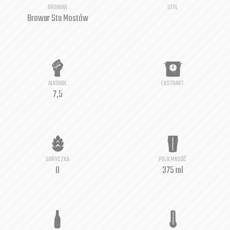
BROWAR
STYL
Browar Stu Mostów
ALKOHOL
EKSTRAKT
7,5
GORYCZKA
POJEMNOŚĆ
0
375 ml