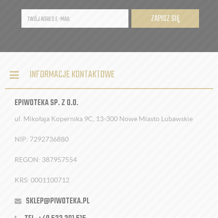
ZAPISZ SIĘ
INFORMACJE KONTAKTOWE
EPIWOTEKA SP. Z O.O.
ul. Mikołaja Kopernika 9C, 13-300 Nowe Miasto Lubawskie
NIP: 7292736880
REGON: 387957554
KRS: 0001100712
SKLEP@PIWOTEKA.PL