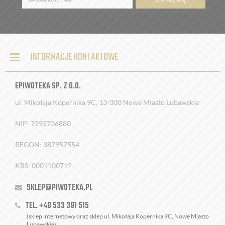
INFORMACJE KONTAKTOWE
EPIWOTEKA SP. Z O.O.
ul. Mikołaja Kopernika 9C, 13-300 Nowe Miasto Lubawskie
NIP: 7292736880
REGON: 387957554
KRS: 0001100712
SKLEP@PIWOTEKA.PL
TEL. +48 533 391 515
(sklep internetowy oraz sklep ul. Mikołaja Kopernika 9C, Nowe Miasto
Lubawskie)