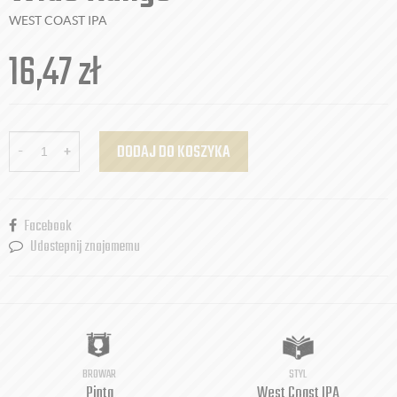
WEST COAST IPA
16,47
zł
-
+
DODAJ DO KOSZYKA
Facebook
Udostepnij znajomemu
BROWAR
STYL
Pinta
West Coast IPA