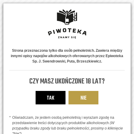
Strona przeznaczona tylko dla osób pełnoletnich. Zawiera między
innymi opisy napojów alkoholowych oferowanych przez Epiwoteka
MENU
0
Sp. J. Swendrowski, Puta, Brzeszkiewicz.
Strona główna
Piwne Style
West Coast IPA
Wide Range
CZY MASZ UKOŃCZONE 18 LAT?
TAK
NIE
Oświadczam, że jestem osobą pełnoletnią i wyrażam zgodę na
przedstawienie treści dotyczących produktów alkoholowych
(W
przypadku braku zgody lub braku pełnoletności, prosimy o kliknięcie
"Nie")