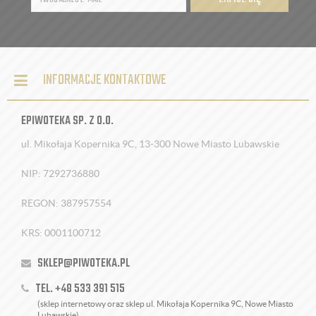
INFORMACJE KONTAKTOWE
EPIWOTEKA SP. Z O.O.
ul. Mikołaja Kopernika 9C, 13-300 Nowe Miasto Lubawskie
NIP: 7292736880
REGON: 387957554
KRS: 0001100712
SKLEP@PIWOTEKA.PL
TEL. +48 533 391 515
(sklep internetowy oraz sklep ul. Mikołaja Kopernika 9C, Nowe Miasto
Lubawskie)