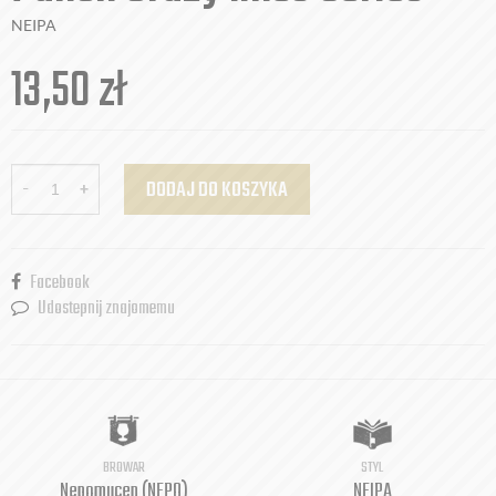
NEIPA
13,50
zł
-
+
DODAJ DO KOSZYKA
Facebook
Udostepnij znajomemu
BROWAR
STYL
Nepomucen (NEPO)
NEIPA