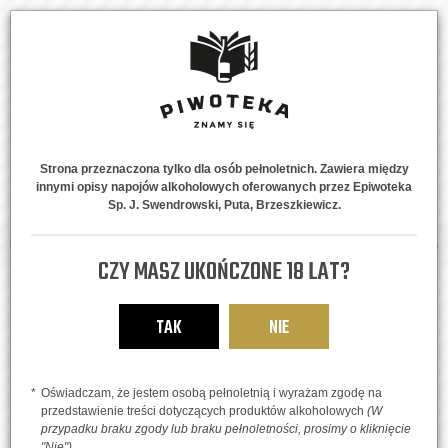
Strona przeznaczona tylko dla osób pełnoletnich. Zawiera między
innymi opisy napojów alkoholowych oferowanych przez Epiwoteka
MENU
0
Sp. J. Swendrowski, Puta, Brzeszkiewicz.
Strona główna
Piwne Style
IPA, APA, DIPA, TIPA
Punch Crazy lines Series
CZY MASZ UKOŃCZONE 18 LAT?
TAK
NIE
Oświadczam, że jestem osobą pełnoletnią i wyrażam zgodę na
przedstawienie treści dotyczących produktów alkoholowych
(W
przypadku braku zgody lub braku pełnoletności, prosimy o kliknięcie
"Nie")