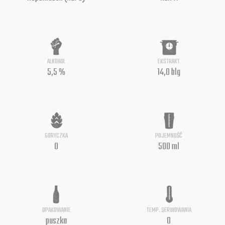
ALKOHOL
EKSTRAKT
5,5 %
14,0 blg
GORYCZKA
POJEMNOŚĆ
0
500 ml
OPAKOWANIE
TEMP. SERWOWANIA
puszka
0