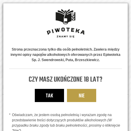
Strona przeznaczona tylko dla osób pełnoletnich. Zawiera między
innymi opisy napojów alkoholowych oferowanych przez Epiwoteka
MENU
0
Sp. J. Swendrowski, Puta, Brzeszkiewicz.
Strona główna
Piwne Style
CZY MASZ UKOŃCZONE 18 LAT?
PIWNE STYLE
TAK
NIE
FILTRUJ WYNIKI
Oświadczam, że jestem osobą pełnoletnią i wyrażam zgodę na
przedstawienie treści dotyczących produktów alkoholowych
(W
KATEGORIE
przypadku braku zgody lub braku pełnoletności, prosimy o kliknięcie
"Nie")