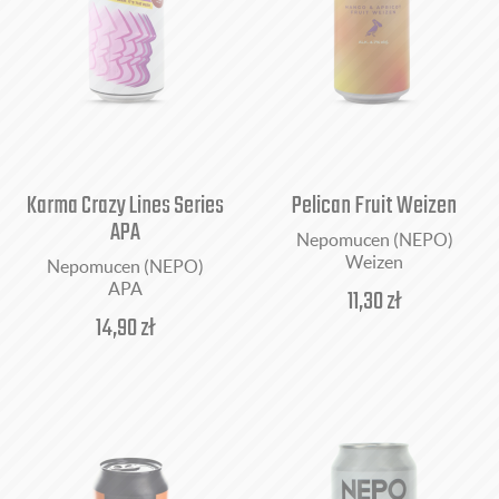
Nepomucen (NEPO)
Nowomiejski
Paulaner Brauerei [Niemcy]
Pinta
Piwne Podziemie
Piwoteka
Primator [Czechy]
Karma Crazy Lines Series
Pelican Fruit Weizen
Privatbrauerei Gessner [Niemcy]
APA
Recraft
Nepomucen (NEPO)
Rockmill
Weizen
Nepomucen (NEPO)
Rohozec [Czechy]
APA
11,30
zł
Tradiční pivovar v Rakovníku [Czechy]
14,90
zł
Wąsowo
Za miastem