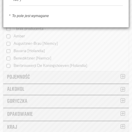
CENA
BROWAR
To pole jest wymagane
WYCZYŚĆ
X
- brak producenta -
Amber
Augustiner-Brau [Niemcy]
Bavaria [Holandia]
Benediktiner [Niemcy]
Bierbrouwerji De Koningshoeven [Holandia]
Boon [Belgia]
POJEMNOŚĆ
Bosteels [Belgia]
ALKOHOL
Brokreacja
Browar Jabłonowo
GORYCZKA
Browar Mentzen
Browar Sady
OPAKOWANIE
Browar Stu Mostów
Browar Tarnobrzeg
KRAJ
Browar Turek