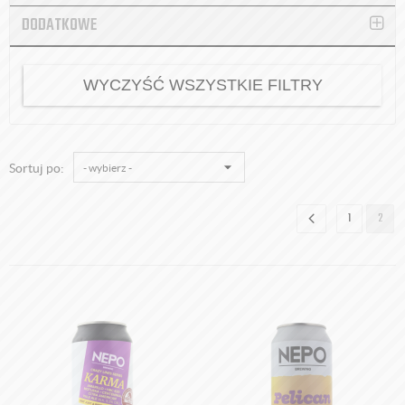
DODATKOWE
Browar Zamkowy Racibórz
Chimay (Scourmont Abbey) - Trapiści [Belgia]
Cztery Ściany
WYCZYŚĆ WSZYSTKIE FILTRY
Duvel Moortgate [Belgia]
Fortuna
Green Head
Grodzisk
Sortuj po:
Gryfus
Hacker Pschorr [Niemcy]
1
2
Heller Bamberg [Niemcy]
Huyghe [Belgia]
Kormoran
Kulmbacher Brauerei [Niemcy]
Lindemans [Belgia]
Magic Road
Maryensztadt
Na Jurze