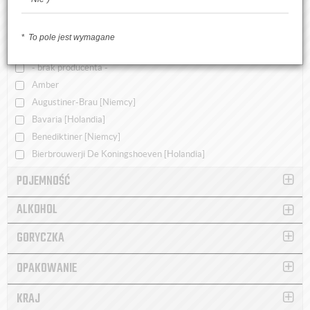
CENA
BROWAR
To pole jest wymagane
WYCZYŚĆ
X
- brak producenta -
Amber
Augustiner-Brau [Niemcy]
Bavaria [Holandia]
Benediktiner [Niemcy]
Bierbrouwerji De Koningshoeven [Holandia]
Boon [Belgia]
POJEMNOŚĆ
Bosteels [Belgia]
ALKOHOL
Brokreacja
Browar Jabłonowo
GORYCZKA
Browar Mentzen
Browar Sady
OPAKOWANIE
Browar Stu Mostów
Browar Tarnobrzeg
KRAJ
Browar Turek