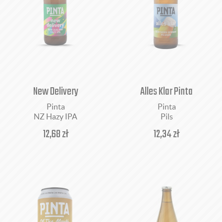
Nepomucen (NEPO)
Nowomiejski
Paulaner Brauerei [Niemcy]
Pinta
Piwne Podziemie
Piwoteka
Primator [Czechy]
New Delivery
Alles Klar Pinta
Privatbrauerei Gessner [Niemcy]
Recraft
Pinta
Pinta
Rockmill
NZ Hazy IPA
Pils
Rohozec [Czechy]
12,68
zł
12,34
zł
Tradiční pivovar v Rakovníku [Czechy]
Wąsowo
Za miastem