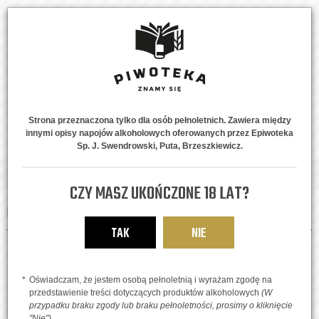
Strona przeznaczona tylko dla osób pełnoletnich. Zawiera między
innymi opisy napojów alkoholowych oferowanych przez Epiwoteka
MENU
0
Sp. J. Swendrowski, Puta, Brzeszkiewicz.
Strona główna
Piwne Style
CZY MASZ UKOŃCZONE 18 LAT?
PIWNE STYLE
TAK
NIE
FILTRUJ WYNIKI
Oświadczam, że jestem osobą pełnoletnią i wyrażam zgodę na
przedstawienie treści dotyczących produktów alkoholowych
(W
KATEGORIE
przypadku braku zgody lub braku pełnoletności, prosimy o kliknięcie
"Nie")