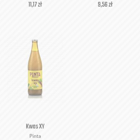
11,17
zł
9,56
zł
Kwas XY
Pinta