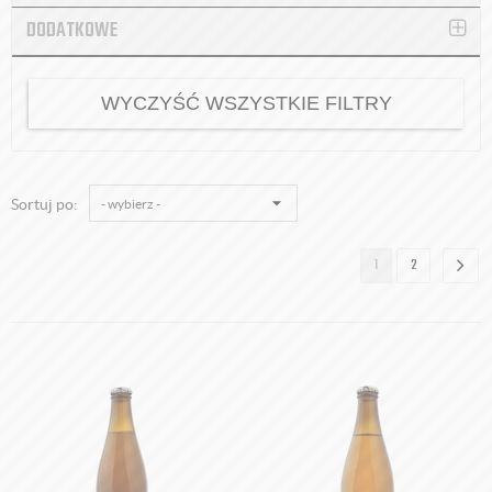
DODATKOWE
Browar Zamkowy Racibórz
Chimay (Scourmont Abbey) - Trapiści [Belgia]
Cztery Ściany
WYCZYŚĆ WSZYSTKIE FILTRY
Duvel Moortgate [Belgia]
Fortuna
Green Head
Grodzisk
Sortuj po:
Gryfus
Hacker Pschorr [Niemcy]
1
2
Heller Bamberg [Niemcy]
Huyghe [Belgia]
Kormoran
Kulmbacher Brauerei [Niemcy]
Lindemans [Belgia]
Magic Road
Maryensztadt
Na Jurze