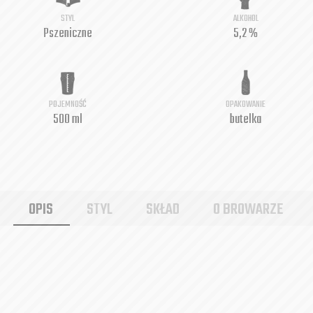
STYL
ALKOHOL
Pszeniczne
5,2 %
POJEMNOŚĆ
OPAKOWANIE
500 ml
butelka
OPIS
STYL
SKŁAD
O BROWARZE