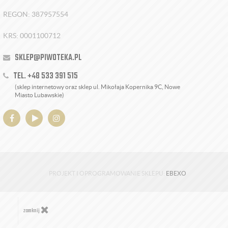
REGON: 387957554
KRS: 0001100712
SKLEP@PIWOTEKA.PL
TEL. +48 533 391 515
(sklep internetowy oraz sklep ul. Mikołaja Kopernika 9C, Nowe
Miasto Lubawskie)
PROJEKT I OPROGRAMOWANIE SKLEPU:
EBEXO
zamknij