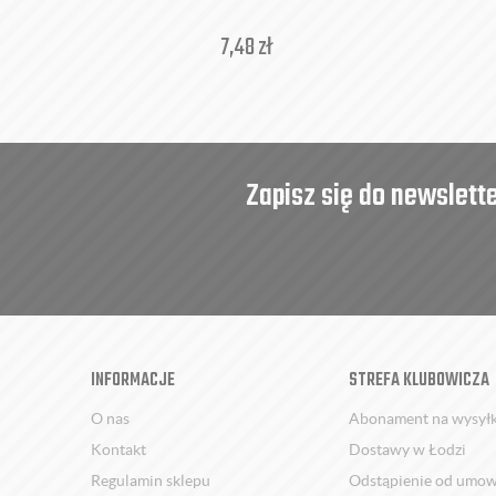
7,48
zł
Zapisz się do newslett
INFORMACJE
STREFA KLUBOWICZA
O nas
Abonament na wysył
Kontakt
Dostawy w Łodzi
Regulamin sklepu
Odstąpienie od umo