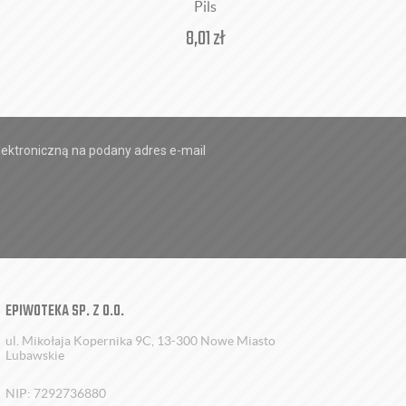
Pils
8,01
zł
ektroniczną na podany adres e-mail
EPIWOTEKA SP. Z O.O.
ul. Mikołaja Kopernika 9C, 13-300 Nowe Miasto
Lubawskie
NIP: 7292736880