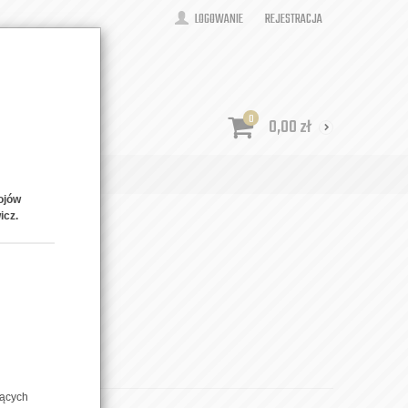
LOGOWANIE
REJESTRACJA
0
0,00
zł
ONTAKT
ojów
icz.
iczne
zących