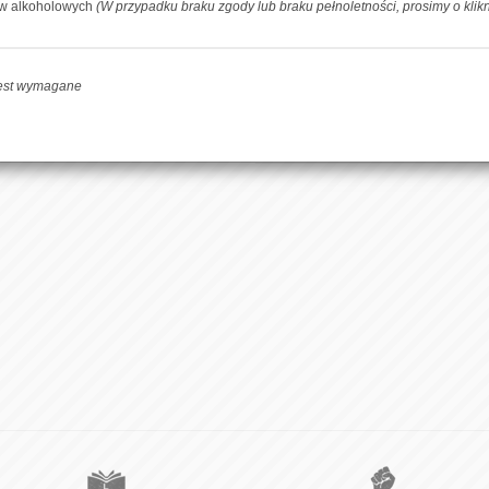
ów alkoholowych
(W przypadku braku zgody lub braku pełnoletności, prosimy o klik
-
+
DOD
jest wymagane
Facebook
Udoste