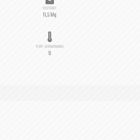
EKSTRAKT
11,5 blg
TEMP. SERWOWANIA
0