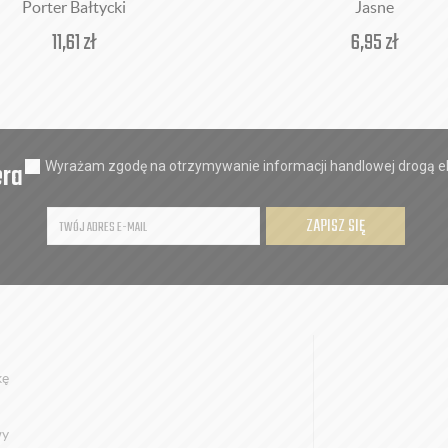
Porter Bałtycki
Jasne
11,61
zł
6,95
zł
era
Wyrażam zgodę na otrzymywanie informacji handlowej drogą el
ZAPISZ SIĘ
kę
wy