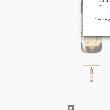
produkt
"Nie")
To pole 