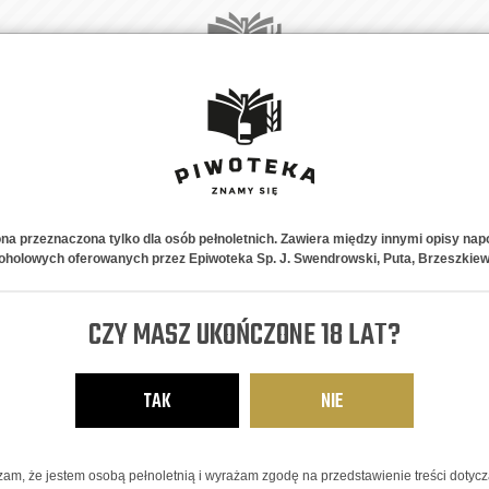
A
NOWOŚCI
PIWNE STYLE
NA PREZENT
ABONAMENT
K
Pszeniczne
ona przeznaczona tylko dla osób pełnoletnich. Zawiera między innymi opisy nap
oholowych oferowanych przez Epiwoteka Sp. J. Swendrowski, Puta, Brzeszkiew
Hrabia Pszen
CZY MASZ UKOŃCZONE 18 LAT?
PSZENICZNE
7,48
zł
TAK
NIE
am, że jestem osobą pełnoletnią i wyrażam zgodę na przedstawienie treści dotyc