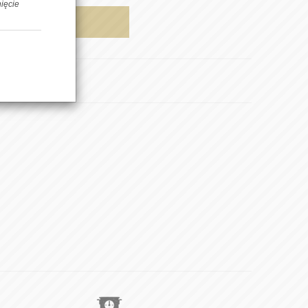
nięcie
AJ DO KOSZYKA
pnij znajomemu