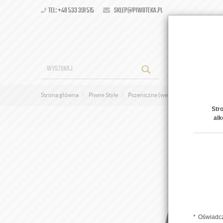
TEL: +48 533 391 515
SKLEP@PIWOTEKA.PL
OFERT
Strona główna
Piwne Style
Pszeniczne (weizenbier)
Hrabia 
Str
alk
Oświadcz