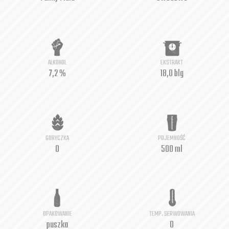
ALKOHOL
EKSTRAKT
7,2 %
18,0 blg
GORYCZKA
POJEMNOŚĆ
0
500 ml
OPAKOWANIE
TEMP. SERWOWANIA
puszka
0