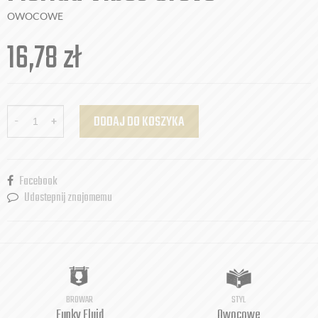
OWOCOWE
16,78
zł
-
+
DODAJ DO KOSZYKA
Facebook
Udostepnij znajomemu
BROWAR
STYL
Funky Fluid
Owocowe