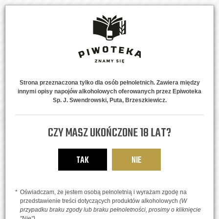
Strona przeznaczona tylko dla osób pełnoletnich. Zawiera między
innymi opisy napojów alkoholowych oferowanych przez Epiwoteka
MENU
0
Sp. J. Swendrowski, Puta, Brzeszkiewicz.
Strona główna
Piwne Style
Owocowe
Florida Vibes Grove
CZY MASZ UKOŃCZONE 18 LAT?
TAK
NIE
Oświadczam, że jestem osobą pełnoletnią i wyrażam zgodę na
przedstawienie treści dotyczących produktów alkoholowych
(W
przypadku braku zgody lub braku pełnoletności, prosimy o kliknięcie
"Nie")