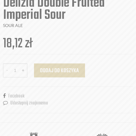
Delizia Double Fruited
Imperial Sour
SOUR ALE
18,12
zł
-
+
DODAJ DO KOSZYKA
Facebook
Udostepnij znajomemu