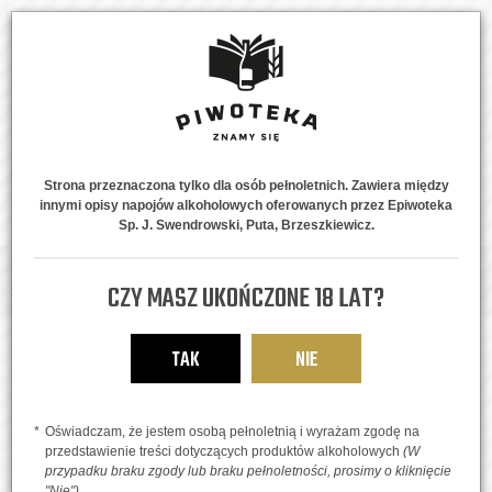
Strona przeznaczona tylko dla osób pełnoletnich. Zawiera między
innymi opisy napojów alkoholowych oferowanych przez Epiwoteka
MENU
0
Sp. J. Swendrowski, Puta, Brzeszkiewicz.
Strona główna
Piwne Style
Sour Ale
Delizia Double Fruited Imperial
CZY MASZ UKOŃCZONE 18 LAT?
Sour
TAK
NIE
Oświadczam, że jestem osobą pełnoletnią i wyrażam zgodę na
przedstawienie treści dotyczących produktów alkoholowych
(W
przypadku braku zgody lub braku pełnoletności, prosimy o kliknięcie
"Nie")