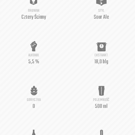
BROWAR
STYL
Cztery Ściany
Sour Ale
ALKOHOL
EKSTRAKT
5,5 %
18,0 blg
GORYCZKA
POJEMNOŚĆ
0
500 ml