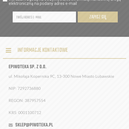
elektroniczną na podany adres e-mail
ZAPISZ SIĘ
INFORMACJE KONTAKTOWE
EPIWOTEKA SP. Z O.O.
ul. Mikołaja Kopernika 9C, 13-300 Nowe Miasto Lubawskie
NIP: 7292736880
REGON: 387957554
KRS: 0001100712
SKLEP@PIWOTEKA.PL