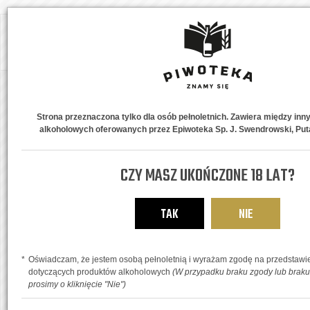
POLEĆ PRODUKT:
MISS YOU LIKE HAZY
NADAWCA:
*
Strona przeznaczona tylko dla osób pełnoletnich. Zawiera między inn
E-MAIL:
*
alkoholowych oferowanych przez Epiwoteka Sp. J. Swendrowski, Puta
ADRESAT:
*
CZY MASZ UKOŃCZONE 18 LAT?
TEMAT:
*
TREŚĆ WIADOMOŚCI:
*
TAK
NIE
Oświadczam, że jestem osobą pełnoletnią i wyrażam zgodę na przedstawie
dotyczących produktów alkoholowych
(W przypadku braku zgody lub braku 
prosimy o kliknięcie "Nie")
KOD Z OBRAZKA:
*